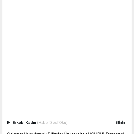
Erkek
|
Kadın
(Haberi Sesli Oku)