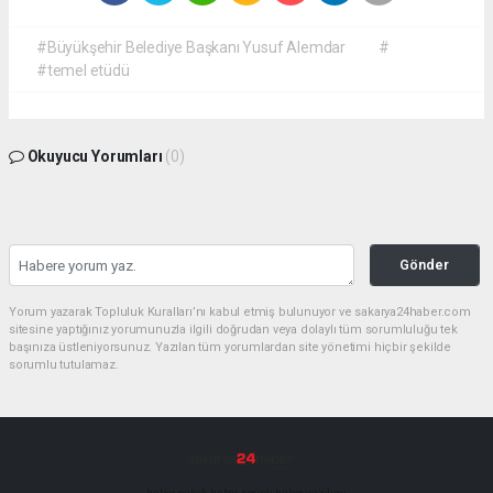
#Büyükşehir Belediye Başkanı Yusuf Alemdar
#
#temel etüdü
Okuyucu Yorumları
(0)
Gönder
Yorum yazarak Topluluk Kuralları’nı kabul etmiş bulunuyor ve sakarya24haber.com
sitesine yaptığınız yorumunuzla ilgili doğrudan veya dolaylı tüm sorumluluğu tek
başınıza üstleniyorsunuz. Yazılan tüm yorumlardan site yönetimi hiçbir şekilde
sorumlu tutulamaz.