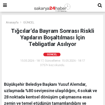
Anasayfa
GÜNCEL
Tığcılar’da Bayram Sonrası Riskli
Yapıların Boşaltılması İçin
Tebligatlar Asılıyor
GÜNCEL
15.05.2026 - 18:17, Güncelleme: 15.05.2026 - 18:17
3757+ kez okundu.
Büyükşehir Belediye Başkanı Yusuf Alemdar,
uzlaşmada %80 seviyesine ulaşıldığını, 4 sokak ve
28 noktada kentsel dönüşüm çalışmasına esas
zemin ve temel etüdünün tamamlandığını ve