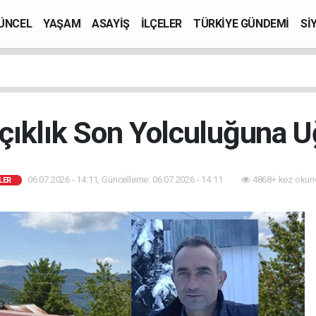
ÜNCEL
YAŞAM
ASAYİŞ
İLÇELER
TÜRKİYE GÜNDEMİ
Sİ
çıklık Son Yolculuğuna U
06.07.2026 - 14:11, Güncelleme: 06.07.2026 - 14:11
4868+ kez okun
LER