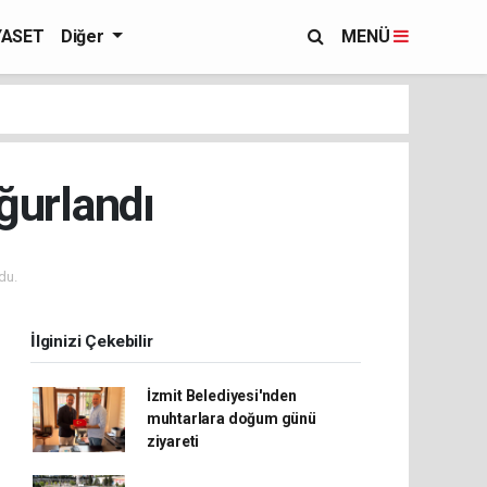
YASET
Diğer
MENÜ
ğurlandı
du.
İlginizi Çekebilir
İzmit Belediyesi'nden
muhtarlara doğum günü
ziyareti