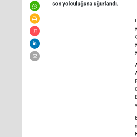
son yolculuğuna uğurlandı.
y
ç
y
A
B
v
E
K