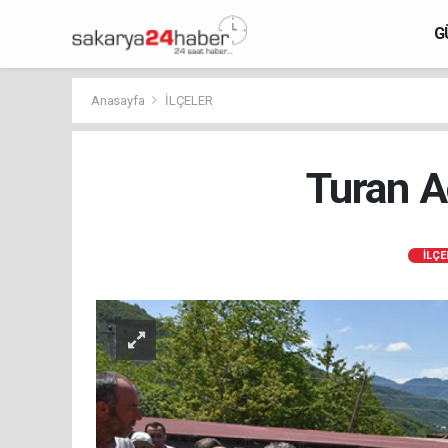
G
Anasayfa
İLÇELER
Turan A
İLÇE