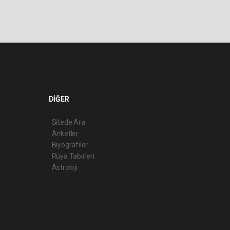
DİĞER
Sitede Ara
Anketler
Biyografiler
Rüya Tabirleri
Astroloji