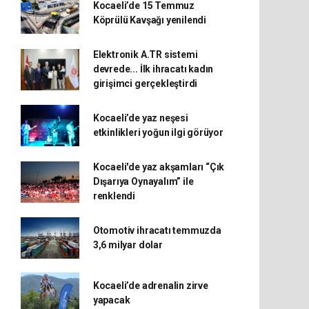
Kocaeli’de 15 Temmuz
Köprülü Kavşağı yenilendi
Elektronik A.TR sistemi
devrede... İlk ihracatı kadın
girişimci gerçekleştirdi
Kocaeli’de yaz neşesi
etkinlikleri yoğun ilgi görüyor
Kocaeli'de yaz akşamları “Çık
Dışarıya Oynayalım” ile
renklendi
Otomotiv ihracatı temmuzda
3,6 milyar dolar
Kocaeli’de adrenalin zirve
yapacak