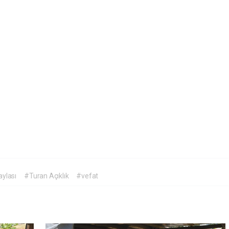
ylası
#Turan Açıklık
#vefat