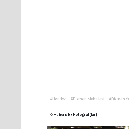
#Hendek
#Dikmen Mahallesi
#Dikmen Ya
Habere Ek Fotoğraf(lar)