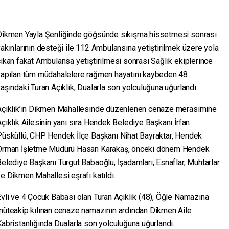
Dikmen Yayla Şenliğinde göğsünde sıkışma hissetmesi sonrası
akınlarının desteği ile 112 Ambulansına yetiştirilmek üzere yola
ıkan fakat Ambulansa yetiştirilmesi sonrası Sağlık ekiplerince
yapılan tüm müdahalelere rağmen hayatını kaybeden 48
aşındaki Turan Açıklık, Dualarla son yolculuğuna uğurlandı.
Açıklık’ın Dikmen Mahallesinde düzenlenen cenaze merasimine
çıklık Ailesinin yanı sıra Hendek Belediye Başkanı İrfan
Püsküllü, CHP Hendek İlçe Başkanı Nihat Bayraktar, Hendek
Orman İşletme Müdürü Hasan Karakaş, önceki dönem Hendek
elediye Başkanı Turgut Babaoğlu, İşadamları, Esnaflar, Muhtarlar
e Dikmen Mahallesi eşrafı katıldı.
vli ve 4 Çocuk Babası olan Turan Açıklık (48), Öğle Namazına
müteakip kılınan cenaze namazının ardından Dikmen Aile
abristanlığında Dualarla son yolculuğuna uğurlandı.