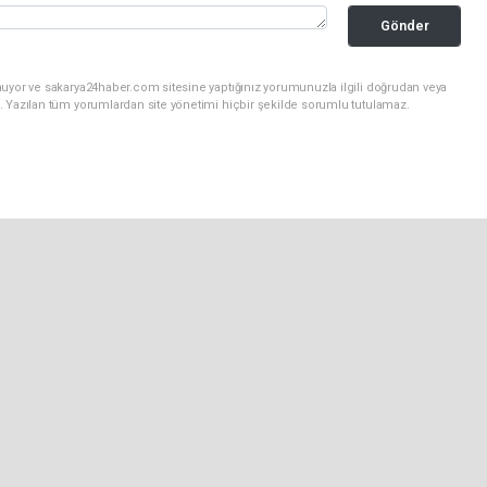
Gönder
nuyor ve sakarya24haber.com sitesine yaptığınız yorumunuzla ilgili doğrudan veya
. Yazılan tüm yorumlardan site yönetimi hiçbir şekilde sorumlu tutulamaz.