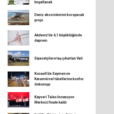
boşaltacak
Deniz ekosistemini koruyacak
proje
Akdeniz'de 4,1 büyüklüğünde
deprem
Siyasetçilere taş çıkartan Vali
Kocaeli'de Seymen ve
Karamürsel tünellerine konfor
dokunuşu
Kayseri Talas İnovasyon
Merkezi finale kaldı