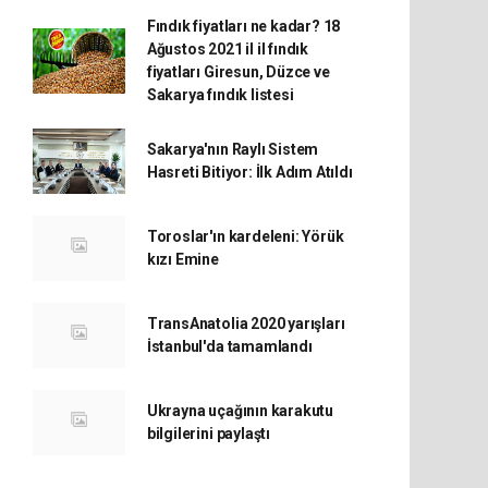
Fındık fiyatları ne kadar? 18
Ağustos 2021 il il fındık
fiyatları Giresun, Düzce ve
Sakarya fındık listesi
Sakarya'nın Raylı Sistem
Hasreti Bitiyor: İlk Adım Atıldı
Toroslar'ın kardeleni: Yörük
kızı Emine
TransAnatolia 2020 yarışları
İstanbul'da tamamlandı
Ukrayna uçağının karakutu
bilgilerini paylaştı