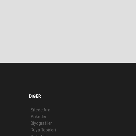
DİĞER
Sitede Ara
Anketler
Biyografiler
Rüya Tabirleri