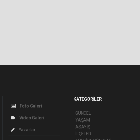
KATEGORİLER
Foto Galeri
GÜNCEL
Video Galeri
YAŞAM
ASAYİŞ
Yazarlar
İLÇELER