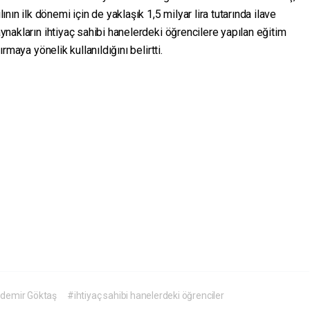
ın ilk dönemi için de yaklaşık 1,5 milyar lira tutarında ilave
kaynakların ihtiyaç sahibi hanelerdeki öğrencilere yapılan eğitim
ırmaya yönelik kullanıldığını belirtti.
zdemir Göktaş
#ihtiyaç sahibi hanelerdeki öğrenciler