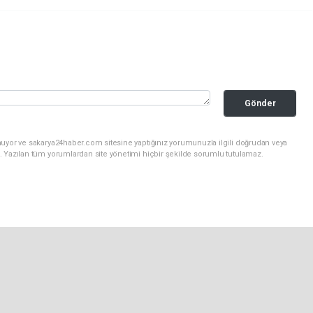
Gönder
nuyor ve sakarya24haber.com sitesine yaptığınız yorumunuzla ilgili doğrudan veya
. Yazılan tüm yorumlardan site yönetimi hiçbir şekilde sorumlu tutulamaz.