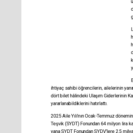
u
d
g
L
h
h
k
y
ihtiyaç sahibi öğrencilerin, ailelerinin y
dört bilet hâlindeki Ulaşım Giderlerinin
yararlanabildiklerini hatırlattı.
2025 Aile Yılı’nın Ocak-Temmuz dönemind
Teşvik (SYDT) Fonundan 64 milyon lira ka
yana SYDT Fonundan SYDV’lere 2.5 milyar l