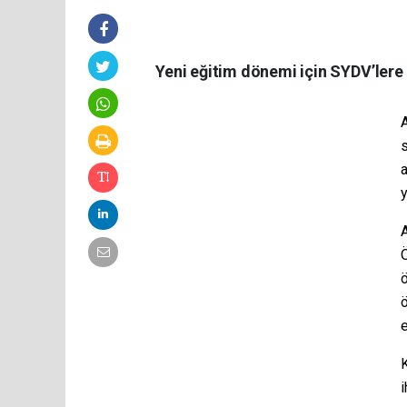
Yeni eğitim dönemi için SYDV’lere 
s
y
Ö
ö
e
K
i