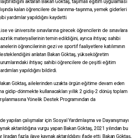
laştırıldığını aktaran Bakan Göktaş, taşımalı eğitim uygulaması
ışında kalan öğrencilere de barınma-taşınma, yemek giderleri
ibi yardımlar yapıldığını kaydetti.
ise ve üniversite sınavlarına girecek öğrencilerin de sınavlara
azırlık materyallerinin temin edildiğini, ayrıca ihtiyaç sahibi
anelerin öğrencilerinin gezi ve sportif faaliyetlere katılımının
desteklendiğini anlatan Bakan Göktaş, yükseköğretim
urumlarındaki ihtiyaç sahibi öğrencilere de çeşitli eğitim
ardımları yapıldığını bildirdi.
Bakan Göktaş, ailelerinden uzakta örgün eğitime devam eden
anına gidip-dönmekte kullanacakları yıllık 2 gidiş-2 dönüş toplam
 Karşılanmasına Yönelik Destek Programından da
e yapılan çalışmalar için Sosyal Yardımlaşma ve Dayanışmayı
ynak aktarıldığına vurgu yapan Bakan Göktaş, 2021 yılından bu
iradan fazla ilave kaynak aktarıldığını ifade etti. Bakan Göktaş,