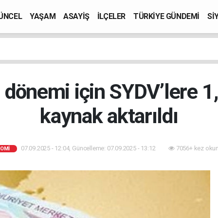
ÜNCEL
YAŞAM
ASAYİŞ
İLÇELER
TÜRKİYE GÜNDEMİ
Sİ
 dönemi için SYDV’lere 1
kaynak aktarıldı
07.09.2025 - 12:04, Güncelleme: 07.09.2025 - 13:12
7056+ kez oku
OMİ