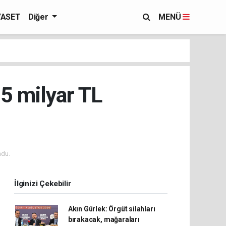
YASET
Diğer
MENÜ
,5 milyar TL
ndu.
İlginizi Çekebilir
Akın Gürlek: Örgüt silahları
bırakacak, mağaraları