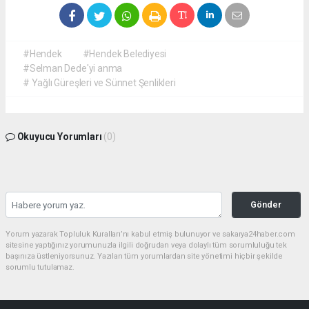
#Hendek
#Hendek Belediyesi
#Selman Dede'yi anma
# Yağlı Güreşleri ve Sünnet Şenlikleri
Okuyucu Yorumları
(0)
Gönder
Yorum yazarak Topluluk Kuralları’nı kabul etmiş bulunuyor ve sakarya24haber.com
sitesine yaptığınız yorumunuzla ilgili doğrudan veya dolaylı tüm sorumluluğu tek
başınıza üstleniyorsunuz. Yazılan tüm yorumlardan site yönetimi hiçbir şekilde
sorumlu tutulamaz.