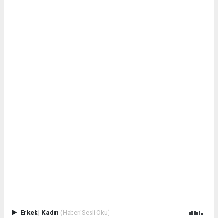
Erkek
|
Kadın
(Haberi Sesli Oku)