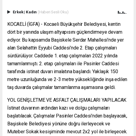
Erkek
|
Kadın
(Haberi Sesli Oku)
KOCAELİ (İGFA) - Kocaeli Büyükşehir Belediyesi, kentin
dört bir yanında ulaşım altyapısını güçlendirmeye devam
ediyor. Bu kapsamda Başiskele Serdar Mahallesi’nde yer
alan Selahattin Eyyubi Caddesi’nde 2. Etap çalışmaları
sürdürülüyor. Caddede 1. etap çalışmaları 2022 yılında
tamamlanmıştı. 2. etap çalışmaları ile Pasinler Caddesi
tarafında istinat duvarı imalatına başlandı. Yaklaşık 150
metre uzunluğunda ve 2-3 metre yüksekliğinde inşa edilen
taş duvarda çalışmalar tamamlanma aşamasına geldi.
YOL GENİŞLETME VE ASFALT ÇALIŞMALARI YAPILACAK
İstinat duvarının ardından kazı ve dolgu çalışmaları
başlatılacak. Çalışmalar Pasinler Caddesi’nden başlayacak,
Başiskele Belediyesi yönüne doğru ilerleyecek ve
Muteber Sokak kesişiminde mevcut 2x2 yol ile birleşecek.