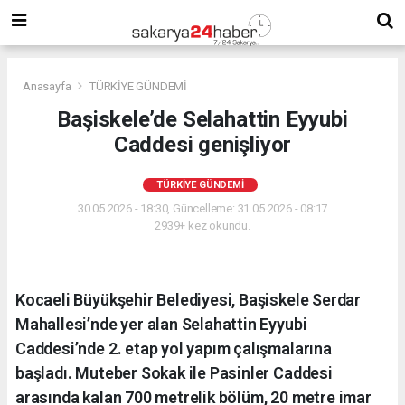
Anasayfa
TÜRKİYE GÜNDEMİ
Başiskele’de Selahattin Eyyubi
Caddesi genişliyor
TÜRKİYE GÜNDEMİ
30.05.2026 - 18:30, Güncelleme: 31.05.2026 - 08:17
2939+ kez okundu.
Kocaeli Büyükşehir Belediyesi, Başiskele Serdar
Mahallesi’nde yer alan Selahattin Eyyubi
Caddesi’nde 2. etap yol yapım çalışmalarına
başladı. Muteber Sokak ile Pasinler Caddesi
arasında kalan 700 metrelik bölüm, 20 metre imar