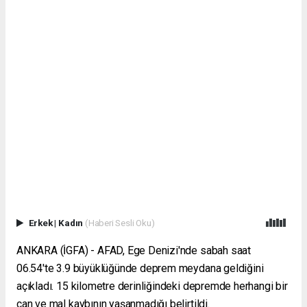
Erkek
|
Kadın
(Haberi Sesli Oku)
ANKARA (İGFA) - AFAD, Ege Denizi'nde sabah saat
06.54'te 3.9 büyüklüğünde deprem meydana geldiğini
açıkladı. 15 kilometre derinliğindeki depremde herhangi bir
can ve mal kaybının yaşanmadığı belirtildi.