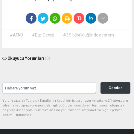
#AFAD
#Ege Denizi
#3.9 büyüklüğünde deprem
Okuyucu Yorumları
(0)
Gönder
Yorum yazarak Topluluk Kuralları’nı kabul etmiş bulunuyor ve sakarya24haber.com
sitesine yaptığınız yorumunuzla ilgili doğrudan veya dolaylı tüm sorumluluğu tek
başınıza üstleniyorsunuz. Yazılan tüm yorumlardan site yönetimi hiçbir şekilde
sorumlu tutulamaz.