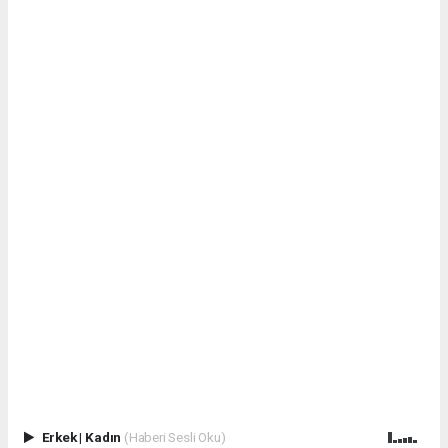
Erkek
|
Kadın
(Haberi Sesli Oku)