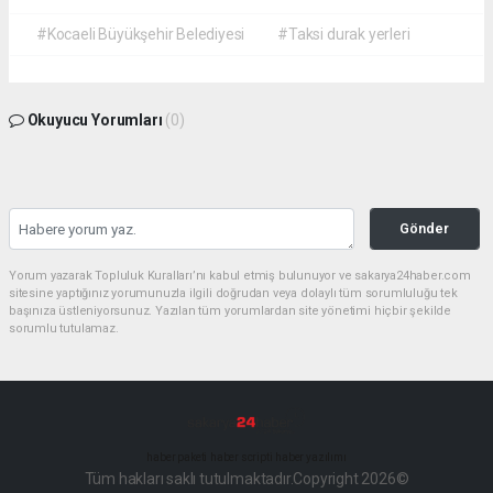
#Kocaeli Büyükşehir Belediyesi
#Taksi durak yerleri
Okuyucu Yorumları
(0)
Gönder
Yorum yazarak Topluluk Kuralları’nı kabul etmiş bulunuyor ve sakarya24haber.com
sitesine yaptığınız yorumunuzla ilgili doğrudan veya dolaylı tüm sorumluluğu tek
başınıza üstleniyorsunuz. Yazılan tüm yorumlardan site yönetimi hiçbir şekilde
sorumlu tutulamaz.
haber paketi
haber scripti
haber yazılımı
Tüm hakları saklı tutulmaktadır.Copyright 2026©