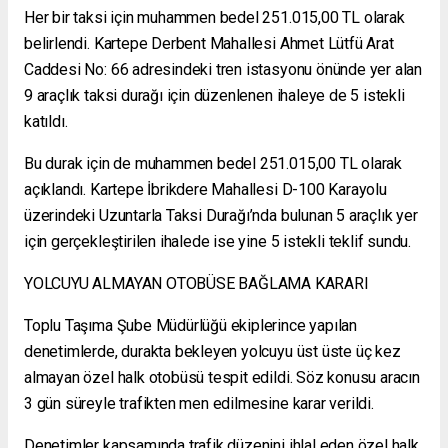
Her bir taksi için muhammen bedel 251.015,00 TL olarak
belirlendi. Kartepe Derbent Mahallesi Ahmet Lütfü Arat
Caddesi No: 66 adresindeki tren istasyonu önünde yer alan
9 araçlık taksi durağı için düzenlenen ihaleye de 5 istekli
katıldı.
Bu durak için de muhammen bedel 251.015,00 TL olarak
açıklandı. Kartepe İbrikdere Mahallesi D-100 Karayolu
üzerindeki Uzuntarla Taksi Durağı’nda bulunan 5 araçlık yer
için gerçekleştirilen ihalede ise yine 5 istekli teklif sundu.
YOLCUYU ALMAYAN OTOBÜSE BAĞLAMA KARARI
Toplu Taşıma Şube Müdürlüğü ekiplerince yapılan
denetimlerde, durakta bekleyen yolcuyu üst üste üç kez
almayan özel halk otobüsü tespit edildi. Söz konusu aracın
3 gün süreyle trafikten men edilmesine karar verildi.
Denetimler kapsamında trafik düzenini ihlal eden özel halk