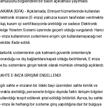
amuoyunu bilgilendiren bir basın açıklaması yayımladı.
ANKARA (İGFA) - Açıklamada, Emniyet hizmetlerinde kullanılan
lektronik imzanın (E-imza) yalnızca kurum tarafından verilmekte
lup, kurum içi sertifikasyonla üretildiği ve sadece Elektronik
elge Yönetim Sistemi üzerinde geçerli olduğu vurgulandı. Harici
-imza kullanımının sistemlere erişim için kullanılamayacağı net
ekilde ifade edildi.
arkotik sistemlerinin çok katmanlı güvenlik önlemleriyle
orunduğu ve dış bağlantılara kapalı olduğu belirtilerek, E-imza
le bu sistemlere girişin teknik olarak mümkün olmadığı açıklandı.
SAHTE E-İMZA GİRİŞİMİ ENGELLENDİ
lgili sahte e-imzanın bir ildeki bayi üzerinden sahte kimlik ve
vrakla üretildiği, personelin bilgisi dışında farklı iletişim bilgileri
ullanıldığı tespit edilerek iptal edildiği bildirildi. Ayrıca, bu sahte
-imza ile herhangi bir sisteme giriş yapıldığına dair bir bulguya