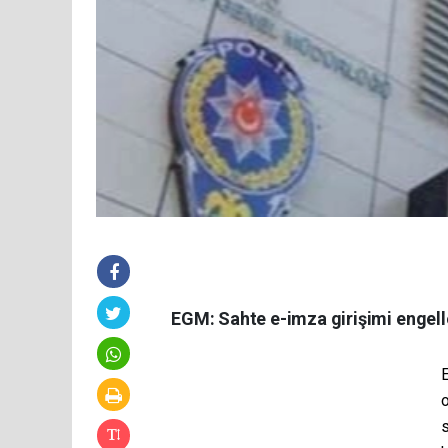
EGM: Sahte e-imza girişimi engell
o
s