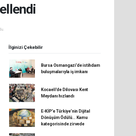
ellendi
du.
İlginizi Çekebilir
Bursa Osmangazi’de istihdam
buluşmalarıyla iş imkanı
Kocaeli'de Dilovası Kent
Meydanı hızlandı
E-KİP’e Türkiye’nin Dijital
Dönüşüm Ödülü... Kamu
kategorisinde zirvede