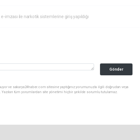
-imzası ile narkotik sistemlerine giriş yapıldığı
Gönder
nuyor ve sakarya24haber.com sitesine yaptığınız yorumunuzla ilgili doğrudan veya
. Yazılan tüm yorumlardan site yönetimi hiçbir şekilde sorumlu tutulamaz.