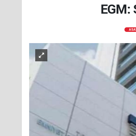
EGM: S
ASA