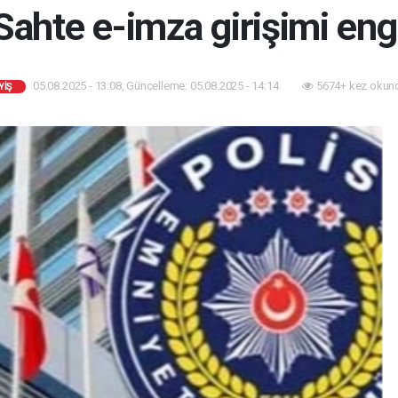
ahte e-imza girişimi eng
05.08.2025 - 13:08, Güncelleme: 05.08.2025 - 14:14
5674+ kez okun
YİŞ