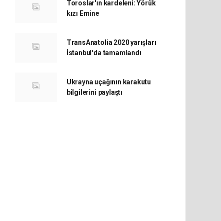
Toroslar'ın kardeleni: Yörük
kızı Emine
TransAnatolia 2020 yarışları
İstanbul'da tamamlandı
Ukrayna uçağının karakutu
bilgilerini paylaştı