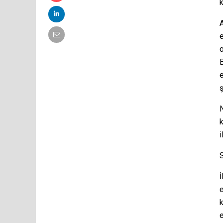
k
e
o
B
e
ş
N
k
i
İ
e
k
e