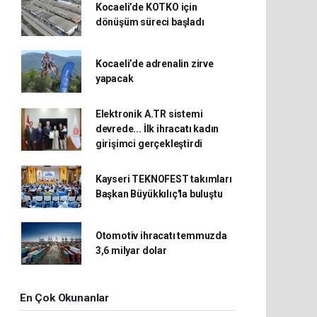
Kocaeli’de KOTKO için
dönüşüm süreci başladı
Kocaeli’de adrenalin zirve
yapacak
Elektronik A.TR sistemi
devrede... İlk ihracatı kadın
girişimci gerçekleştirdi
Kayseri TEKNOFEST takımları
Başkan Büyükkılıç'la buluştu
Otomotiv ihracatı temmuzda
3,6 milyar dolar
En Çok Okunanlar