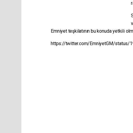
r
S
v
Emniyet teşkilatının bu konuda yetkili o
https://twitter.com/EmniyetGM/statu