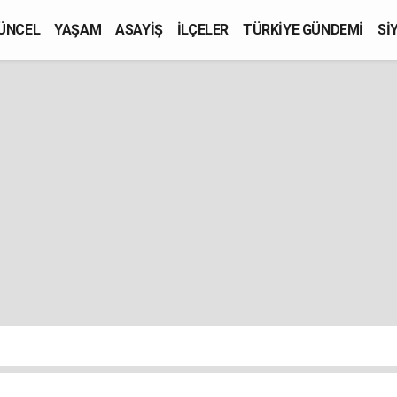
ÜNCEL
YAŞAM
ASAYİŞ
İLÇELER
TÜRKİYE GÜNDEMİ
Sİ