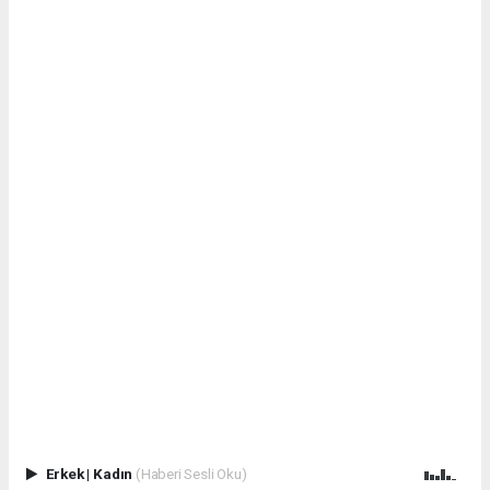
Erkek
|
Kadın
(Haberi Sesli Oku)