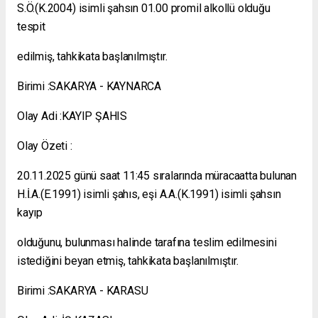
S.Ö.(K.2004) isimli şahsın 01.00 promil alkollü olduğu
tespit
edilmiş, tahkikata başlanılmıştır.
Birimi :SAKARYA - KAYNARCA
Olay Adi :KAYIP ŞAHIS
Olay Özeti :
20.11.2025 günü saat 11:45 sıralarında müracaatta bulunan
H.İ.A.(E.1991) isimli şahıs, eşi A.A.(K.1991) isimli şahsın
kayıp
olduğunu, bulunması halinde tarafına teslim edilmesini
istediğini beyan etmiş, tahkikata başlanılmıştır.
Birimi :SAKARYA - KARASU