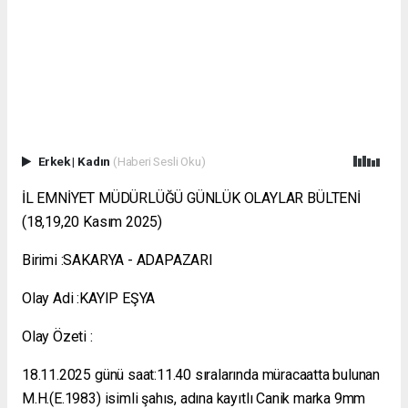
Erkek
|
Kadın
(Haberi Sesli Oku)
İL EMNİYET MÜDÜRLÜĞÜ GÜNLÜK OLAYLAR BÜLTENİ
(18,19,20 Kasım 2025)
Birimi :SAKARYA - ADAPAZARI
Olay Adi :KAYIP EŞYA
Olay Özeti :
18.11.2025 günü saat:11.40 sıralarında müracaatta bulunan
M.H.(E.1983) isimli şahıs, adına kayıtlı Canik marka 9mm