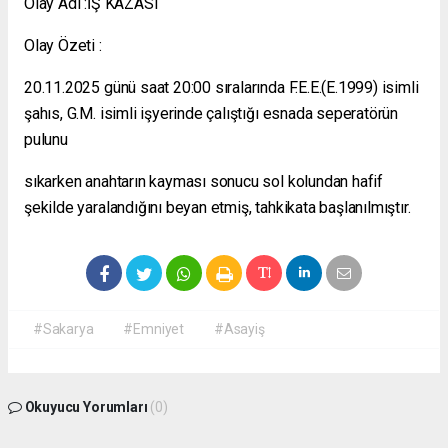
Olay Adi :İŞ KAZASI
Olay Özeti :
20.11.2025 günü saat 20:00 sıralarında F.E.E.(E.1999) isimli
şahıs, G.M. isimli işyerinde çalıştığı esnada seperatörün
pulunu
sıkarken anahtarın kayması sonucu sol kolundan hafif
şekilde yaralandığını beyan etmiş, tahkikata başlanılmıştır.
#Sakarya
#Emniyet
#Asayiş
Okuyucu Yorumları
(0)