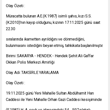
Olay Özeti :
Müracatta bulunan A.E.(K.1987) isimli şahıs, kızı S.S.
(K.2010)'nın kayıp olduğunu, kızının 17.11.2025 günü saat
22.30
sıralarında ikametten ayrıldığını ve dönmediğini,
bulunmasını istediğini beyan etmiş, tahkikata başlanılmıştır.
Birimi :SAKARYA - HENDEK - Hendek Şehit Ali Gaffar
Okkan Polis Merkezi Amirliği
Olay Adi :TAKSİRLE YARALAMA
Olay Özeti :
19.11.2025 günü Yeni Mahalle Sultan Abdülhamit Han
Caddesi ile Yeni Mahalle Orhan Gazi Caddesi kesişiminde
(E.1982) H. A. sevk ve idaresindeki 54 .. 597 plakalı