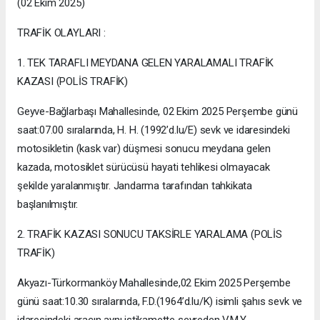
(02 Ekim 2025)
TRAFİK OLAYLARI :
1. TEK TARAFLI MEYDANA GELEN YARALAMALI TRAFİK
KAZASI (POLİS TRAFİK)
Geyve-Bağlarbaşı Mahallesinde, 02 Ekim 2025 Perşembe günü
saat:07.00 sıralarında, H. H. (1992’d.lu/E) sevk ve idaresindeki
motosikletin (kask var) düşmesi sonucu meydana gelen
kazada, motosiklet sürücüsü hayati tehlikesi olmayacak
şekilde yaralanmıştır. Jandarma tarafından tahkikata
başlanılmıştır.
2. TRAFİK KAZASI SONUCU TAKSİRLE YARALAMA (POLİS
TRAFİK)
Akyazı-Türkormanköy Mahallesinde,02 Ekim 2025 Perşembe
günü saat:10.30 sıralarında, F.D.(1964’d.lu/K) isimli şahıs sevk ve