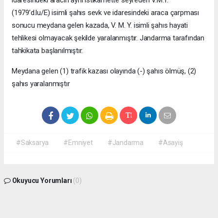
idaresindeki aracın aynı istikamette seyreden V.M.Y.
(1979’d.lu/E) isimli şahıs sevk ve idaresindeki araca çarpması
sonucu meydana gelen kazada, V. M. Y. isimli şahıs hayati
tehlikesi olmayacak şekilde yaralanmıştır. Jandarma tarafından
tahkikata başlanılmıştır.
Meydana gelen (1) trafik kazası olayında (-) şahıs ölmüş, (2)
şahıs yaralanmıştır
#Saksarya
#Emniyet
#Jandarma
#Asayiş
Okuyucu Yorumları
(0)