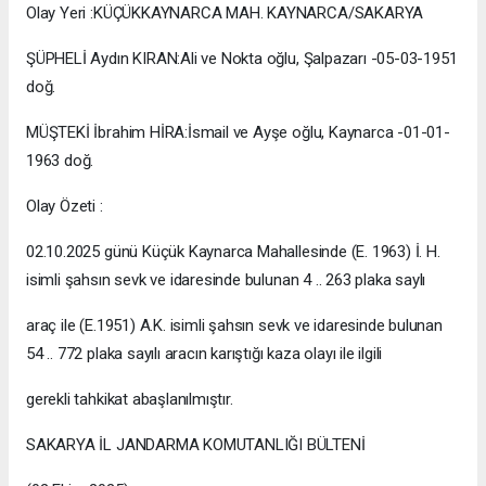
Olay Yeri :KÜÇÜKKAYNARCA MAH. KAYNARCA/SAKARYA
ŞÜPHELİ Aydın KIRAN:Ali ve Nokta oğlu, Şalpazarı -05-03-1951
doğ.
MÜŞTEKİ İbrahim HİRA:İsmail ve Ayşe oğlu, Kaynarca -01-01-
1963 doğ.
Olay Özeti :
02.10.2025 günü Küçük Kaynarca Mahallesinde (E. 1963) İ. H.
isimli şahsın sevk ve idaresinde bulunan 4 .. 263 plaka saylı
araç ile (E.1951) A.K. isimli şahsın sevk ve idaresinde bulunan
54 .. 772 plaka sayılı aracın karıştığı kaza olayı ile ilgili
gerekli tahkikat abaşlanılmıştır.
SAKARYA İL JANDARMA KOMUTANLIĞI BÜLTENİ