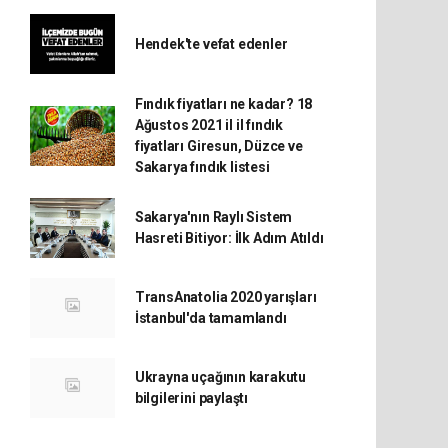
Hendek'te vefat edenler
Fındık fiyatları ne kadar? 18
Ağustos 2021 il il fındık
fiyatları Giresun, Düzce ve
Sakarya fındık listesi
Sakarya'nın Raylı Sistem
Hasreti Bitiyor: İlk Adım Atıldı
TransAnatolia 2020 yarışları
İstanbul'da tamamlandı
Ukrayna uçağının karakutu
bilgilerini paylaştı