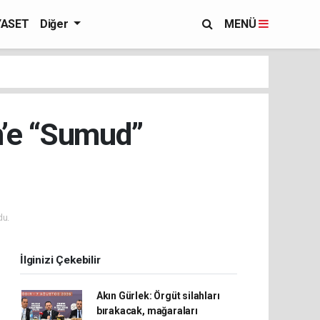
YASET
Diğer
MENÜ
in’e “Sumud”
du.
İlginizi Çekebilir
Akın Gürlek: Örgüt silahları
bırakacak, mağaraları