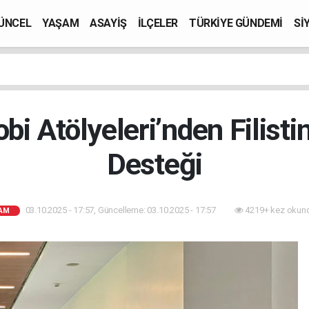
ÜNCEL
YAŞAM
ASAYİŞ
İLÇELER
TÜRKİYE GÜNDEMİ
Sİ
bi Atölyeleri’nden Filist
Desteği
03.10.2025 - 17:57, Güncelleme: 03.10.2025 - 17:57
4219+ kez okun
AM