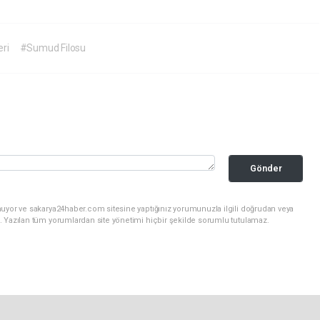
eri
#Sumud Filosu
Gönder
nuyor ve sakarya24haber.com sitesine yaptığınız yorumunuzla ilgili doğrudan veya
. Yazılan tüm yorumlardan site yönetimi hiçbir şekilde sorumlu tutulamaz.