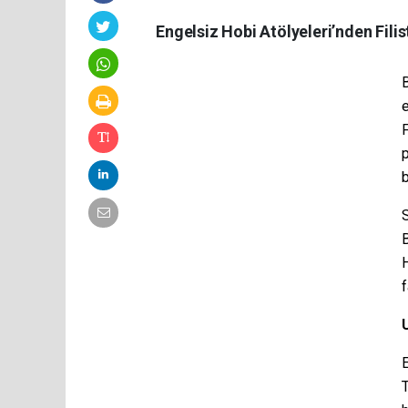
Engelsiz Hobi Atölyeleri’nden Fili
e
F
p
b
B
H
f
E