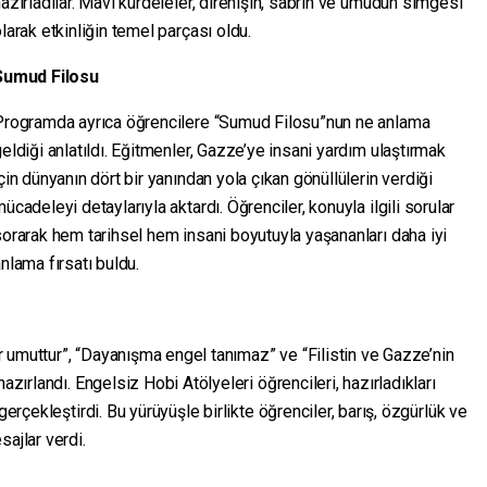
azırladılar. Mavi kurdeleler, direnişin, sabrın ve umudun simgesi
larak etkinliğin temel parçası oldu.
Sumud Filosu
Programda ayrıca öğrencilere “Sumud Filosu”nun ne anlama
eldiği anlatıldı. Eğitmenler, Gazze’ye insani yardım ulaştırmak
çin dünyanın dört bir yanından yola çıkan gönüllülerin verdiği
ücadeleyi detaylarıyla aktardı. Öğrenciler, konuyla ilgili sorular
orarak hem tarihsel hem insani boyutuyla yaşananları daha iyi
nlama fırsatı buldu.
 umuttur”, “Dayanışma engel tanımaz” ve “Filistin ve Gazze’nin
azırlandı. Engelsiz Hobi Atölyeleri öğrencileri, hazırladıkları
gerçekleştirdi. Bu yürüyüşle birlikte öğrenciler, barış, özgürlük ve
ajlar verdi.