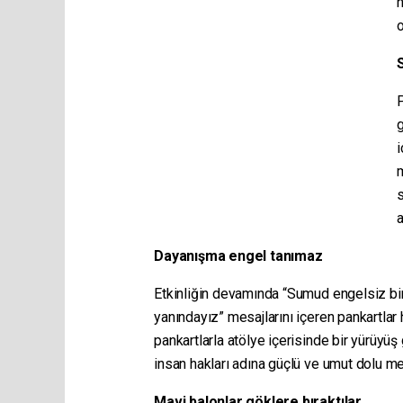
h
o
g
i
m
s
a
Dayanışma engel tanımaz
Etkinliğin devamında “Sumud engelsiz bir
yanındayız” mesajlarını içeren pankartlar h
pankartlarla atölye içerisinde bir yürüyüş 
insan hakları adına güçlü ve umut dolu mes
Mavi balonlar göklere bıraktılar