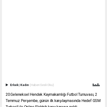
Erkek
|
Kadın
(Haberi Sesli Oku)
20.Geleneksel Hendek Kaymakamlığı Futbol Turnuvası, 2
Temmuz Perşembe, günün ilk karşılaşmasında Hedef GSM
Turkcell ile Online Elektrik karşı karşıya geldi.