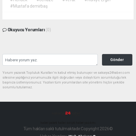
#Mustafa demirbaş
Okuyucu Yorumları
(0)
Gönder
Yorum yazarak Topluluk Kuralları’nı kabul etmiş bulunuyor ve sakarya24haber.com
sitesine yaptığınız yorumunuzla ilgili doğrudan veya dolaylı tüm sorumluluğu tek
başınıza üstleniyorsunuz. Yazılan tüm yorumlardan site yönetimi hiçbir şekilde
sorumlu tutulamaz.
haber paketi
haber scripti
haber yazılımı
Tüm hakları saklı tutulmaktadır.Copyright 2026©