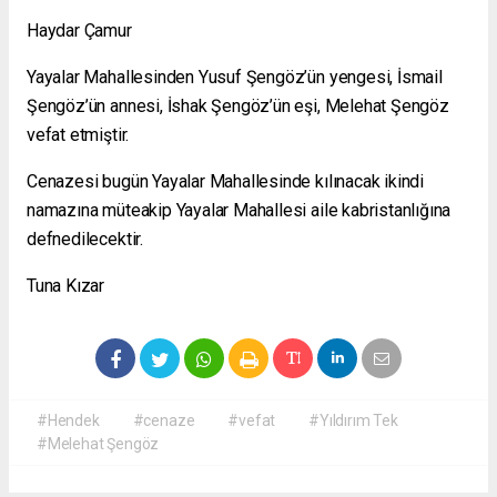
Haydar Çamur
Yayalar Mahallesinden Yusuf Şengöz’ün yengesi, İsmail
Şengöz’ün annesi, İshak Şengöz’ün eşi, Melehat Şengöz
vefat etmiştir.
Cenazesi bugün Yayalar Mahallesinde kılınacak ikindi
namazına müteakip Yayalar Mahallesi aile kabristanlığına
defnedilecektir.
Tuna Kızar
#Hendek
#cenaze
#vefat
#Yıldırım Tek
#Melehat Şengöz