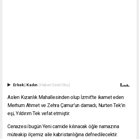
Erkek
|
Kadın
(Haberi Sesli Oku)
Aslen Kızanlık Mahallesinden olup İzmit’te ikamet eden
Merhum Ahmet ve Zehra Çamur’un damadı, Nurten Tek’in
eşi, Yıldırım Tek vefat etmiştir.
Cenazesi bugün Yeni camide kılınacak öğle namazına
müteakip ilçemiz aile kabristanlığına defnedilecektir.