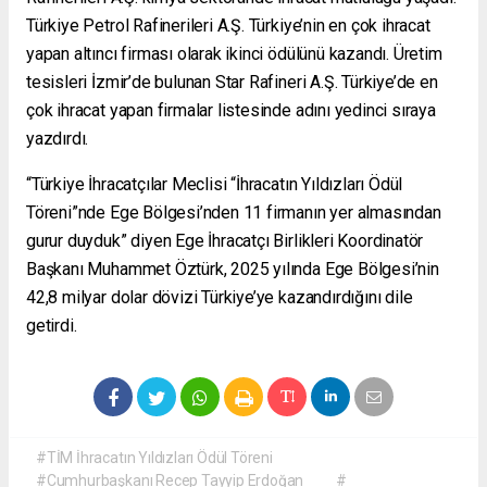
Türkiye Petrol Rafinerileri A.Ş. Türkiye’nin en çok ihracat
yapan altıncı firması olarak ikinci ödülünü kazandı. Üretim
tesisleri İzmir’de bulunan Star Rafineri A.Ş. Türkiye’de en
çok ihracat yapan firmalar listesinde adını yedinci sıraya
yazdırdı.
“Türkiye İhracatçılar Meclisi “İhracatın Yıldızları Ödül
Töreni”nde Ege Bölgesi’nden 11 firmanın yer almasından
gurur duyduk” diyen Ege İhracatçı Birlikleri Koordinatör
Başkanı Muhammet Öztürk, 2025 yılında Ege Bölgesi’nin
42,8 milyar dolar dövizi Türkiye’ye kazandırdığını dile
getirdi.
#TİM İhracatın Yıldızları Ödül Töreni
#Cumhurbaşkanı Recep Tayyip Erdoğan
#