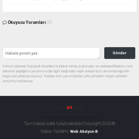
Okuyucu Yorumları
(0)
Gönder
Yorum yazarak Topluluk Kuralları’nı kabul etmiş bulunuyor ve sakarya24haber.com
sitesine yaptığınız yorumunuzla ilgili doğrudan veya dolaylı tüm sorumluluğu tek
başınıza üstleniyorsunuz. Yazılan tüm yorumlardan site yönetimi hiçbir şekilde
sorumlu tutulamaz.
haber paketi
haber scripti
haber yazılımı
Tüm hakları saklı tutulmaktadır.Copyright 2026©
Haber Yazılımı:
Web Aksiyon ®