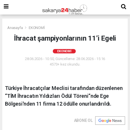
Anasayfa
EKONOMİ
İhracat şampiyonlarının 11’i Egeli
EKONOMİ
28.06.2026 - 10:50, Güncelleme: 28.06.2026 - 15:16
4573+ kez okundu.
Türkiye İhracatçılar Meclisi tarafından düzenlenen
“TİM İhracatın Yıldızları Ödül Töreni”nde Ege
Bölgesi'nden 11 firma 12 ödülle onurlandırıldı.
ABONE OL