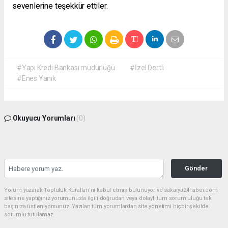
sevenlerine teşekkür ettiler.
#Yapı Kredi Bankası müdürlüğü
#İzel Dertli
#Enes Yanık
Okuyucu Yorumları
(0)
Gönder
Yorum yazarak Topluluk Kuralları’nı kabul etmiş bulunuyor ve sakarya24haber.com
sitesine yaptığınız yorumunuzla ilgili doğrudan veya dolaylı tüm sorumluluğu tek
başınıza üstleniyorsunuz. Yazılan tüm yorumlardan site yönetimi hiçbir şekilde
sorumlu tutulamaz.