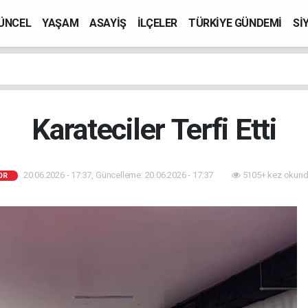
ÜNCEL
YAŞAM
ASAYİŞ
İLÇELER
TÜRKİYE GÜNDEMİ
Sİ
Karateciler Terfi Etti
20.06.2026 - 17:37, Güncelleme: 20.06.2026 - 17:37
5105+ kez okund
OR