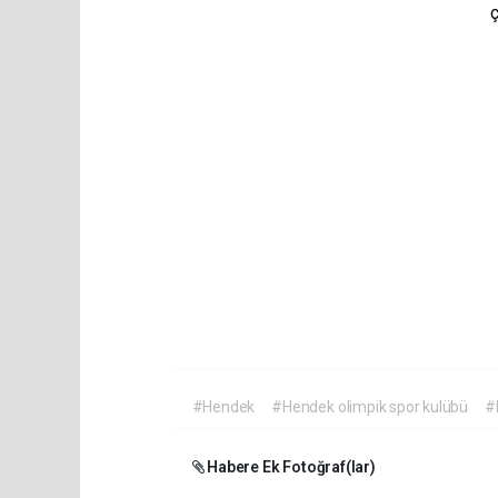
ç
#Hendek
#Hendek olimpik spor kulübü
#
Habere Ek Fotoğraf(lar)