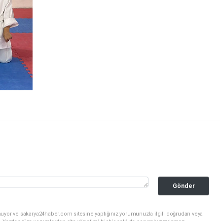
Gönder
nuyor ve sakarya24haber.com sitesine yaptığınız yorumunuzla ilgili doğrudan veya