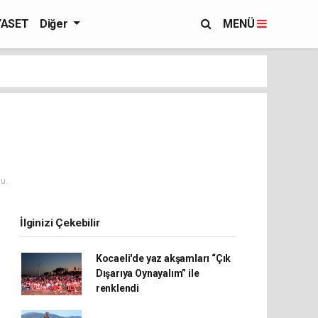
YASET
Diğer
MENÜ
u.
İlginizi Çekebilir
Kocaeli'de yaz akşamları “Çık
Dışarıya Oynayalım” ile
renklendi