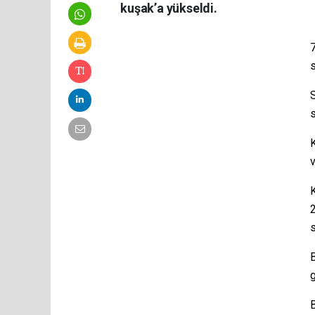
kuşak’a yükseldi.
S
s
v
2
B