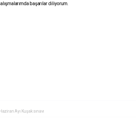
alışmalarımda başarılar diliyorum.
Haziran Ayı Kuşak sınavı