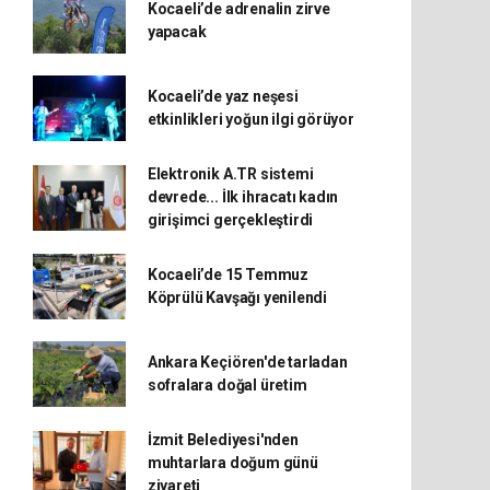
Kocaeli’de adrenalin zirve
yapacak
Kocaeli’de yaz neşesi
etkinlikleri yoğun ilgi görüyor
Elektronik A.TR sistemi
devrede... İlk ihracatı kadın
girişimci gerçekleştirdi
Kocaeli’de 15 Temmuz
Köprülü Kavşağı yenilendi
Ankara Keçiören'de tarladan
sofralara doğal üretim
İzmit Belediyesi'nden
muhtarlara doğum günü
ziyareti