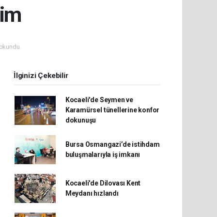
tim
okundu.
İlginizi Çekebilir
Kocaeli'de Seymen ve
Karamürsel tünellerine konfor
dokunuşu
Bursa Osmangazi’de istihdam
buluşmalarıyla iş imkanı
Kocaeli'de Dilovası Kent
Meydanı hızlandı