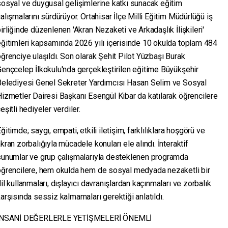
osyal ve duygusal gelişimlerine katkı sunacak eğitim
alışmalarını sürdürüyor. Ortahisar İlçe Milli Eğitim Müdürlüğü iş
irliğinde düzenlenen 'Akran Nezaketi ve Arkadaşlık İlişkileri'
ğitimleri kapsamında 2026 yılı içerisinde 10 okulda toplam 484
ğrenciye ulaşıldı. Son olarak Şehit Pilot Yüzbaşı Burak
ençcelep İlkokulu'nda gerçekleştirilen eğitime Büyükşehir
Belediyesi Genel Sekreter Yardımcısı Hasan Selim ve Sosyal
izmetler Dairesi Başkanı Esengül Kibar da katılarak öğrencilere
eşitli hediyeler verdiler.
ğitimde; saygı, empati, etkili iletişim, farklılıklara hoşgörü ve
kran zorbalığıyla mücadele konuları ele alındı. İnteraktif
sunumlar ve grup çalışmalarıyla desteklenen programda
öğrencilere, hem okulda hem de sosyal medyada nezaketli bir
il kullanmaları, dışlayıcı davranışlardan kaçınmaları ve zorbalık
arşısında sessiz kalmamaları gerektiği anlatıldı.
İNSANİ DEĞERLERLE YETİŞMELERİ ÖNEMLİ