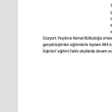
ç
d
e
i
Düzyurt, Yeşilova Kemal Bülbüloğlu ortaok
gerçekleştirilen eğitimlerle toplam 484 öğ
İlişkileri' eğitimi farklı okullarda devam 