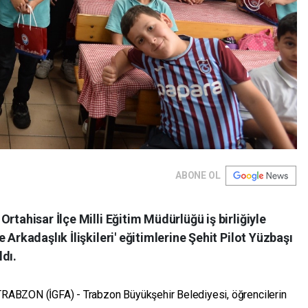
ABONE OL
rtahisar İlçe Milli Eğitim Müdürlüğü iş birliğiyle
 Arkadaşlık İlişkileri' eğitimlerine Şehit Pilot Yüzbaşı
dı.
TRABZON (İGFA) - Trabzon Büyükşehir Belediyesi, öğrencilerin