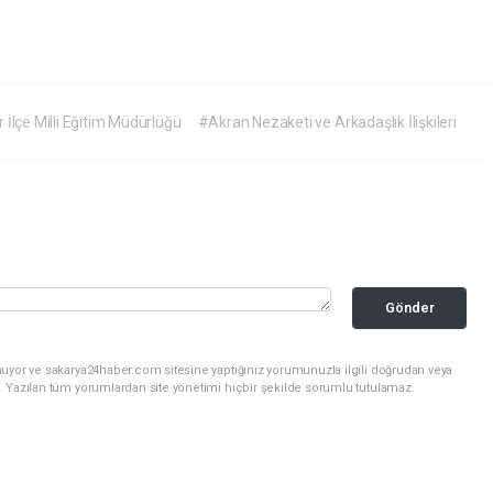
 İlçe Milli Eğitim Müdürlüğü
#Akran Nezaketi ve Arkadaşlık İlişkileri
Gönder
nuyor ve sakarya24haber.com sitesine yaptığınız yorumunuzla ilgili doğrudan veya
. Yazılan tüm yorumlardan site yönetimi hiçbir şekilde sorumlu tutulamaz.