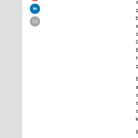
s
ç
b
e
ö
G
H
ç
E
a
d
k