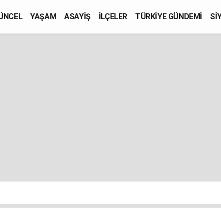
ÜNCEL
YAŞAM
ASAYİŞ
İLÇELER
TÜRKİYE GÜNDEMİ
Sİ