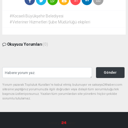
#Kocaeli Büyükşehir Belediyesi
#Veteriner Hizmetleri Şube Müdürlüğü ekipleri
Okuyucu Yorumları
(0)
Gönder
Yorum yazarak Topluluk Kuralları’nı kabul etmiş bulunuyor ve sakarya24haber.com
sitesine yaptığınız yorumunuzla ilgili doğrudan veya dolaylı tüm sorumluluğu tek
başınıza üstleniyorsunuz. Yazılan tüm yorumlardan site yönetimi hiçbir şekilde
sorumlu tutulamaz.