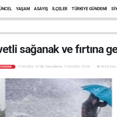
ÜNCEL
YAŞAM
ASAYİŞ
İLÇELER
TÜRKİYE GÜNDEMİ
Sİ
etli sağanak ve fırtına ge
17.05.2026 - 07:08, Güncelleme: 17.05.2026 - 07:24
3614+ kez 
GÜNDEMİ