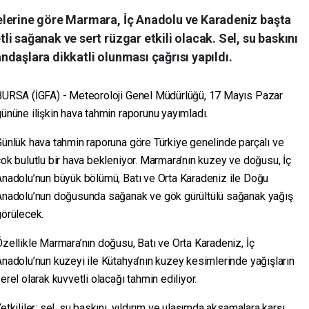
elerine göre Marmara, İç Anadolu ve Karadeniz başta
i sağanak ve sert rüzgar etkili olacak. Sel, su baskını
daşlara dikkatli olunması çağrısı yapıldı.
BURSA (İGFA) - Meteoroloji Genel Müdürlüğü, 17 Mayıs Pazar
ününe ilişkin hava tahmin raporunu yayımladı.
ünlük hava tahmin raporuna göre Türkiye genelinde parçalı ve
ok bulutlu bir hava bekleniyor. Marmara’nın kuzey ve doğusu, İç
Anadolu’nun büyük bölümü, Batı ve Orta Karadeniz ile Doğu
Anadolu’nun doğusunda sağanak ve gök gürültülü sağanak yağış
görülecek.
zellikle Marmara’nın doğusu, Batı ve Orta Karadeniz, İç
nadolu’nun kuzeyi ile Kütahya’nın kuzey kesimlerinde yağışların
erel olarak kuvvetli olacağı tahmin ediliyor.
etkililer; sel, su baskını, yıldırım ve ulaşımda aksamalara karşı