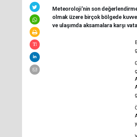
Meteoroloji’nin son değerlendirm
olmak üzere birçok bölgede kuvvetl
ve ulaşımda aksamalara karşı vatan
g
G
ç
Ö
A
y
Y