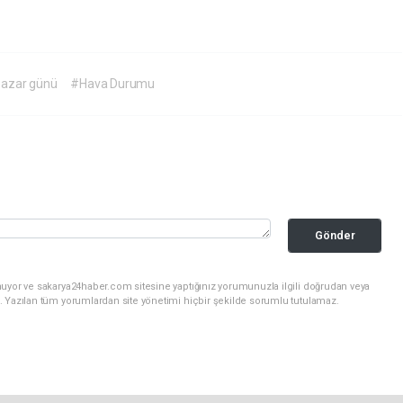
Pazar günü
#Hava Durumu
Gönder
nuyor ve sakarya24haber.com sitesine yaptığınız yorumunuzla ilgili doğrudan veya
. Yazılan tüm yorumlardan site yönetimi hiçbir şekilde sorumlu tutulamaz.