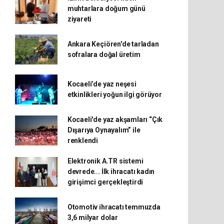
muhtarlara doğum günü
ziyareti
Ankara Keçiören'de tarladan
sofralara doğal üretim
Kocaeli’de yaz neşesi
etkinlikleri yoğun ilgi görüyor
Kocaeli'de yaz akşamları “Çık
Dışarıya Oynayalım” ile
renklendi
Elektronik A.TR sistemi
devrede... İlk ihracatı kadın
girişimci gerçekleştirdi
Otomotiv ihracatı temmuzda
3,6 milyar dolar