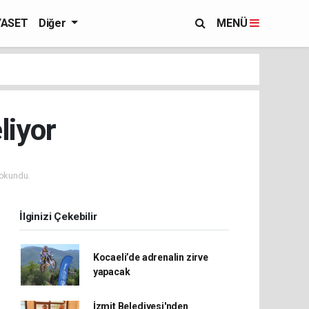
YASET
Diğer
MENÜ
liyor
okundu.
İlginizi Çekebilir
Kocaeli’de adrenalin zirve
yapacak
İzmit Belediyesi'nden