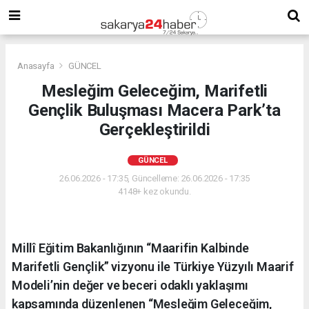
Anasayfa
GÜNCEL
Mesleğim Geleceğim, Marifetli
Gençlik Buluşması Macera Park’ta
Gerçekleştirildi
GÜNCEL
26.06.2026 - 17:35, Güncelleme: 26.06.2026 - 17:35
4148+ kez okundu.
Millî Eğitim Bakanlığının “Maarifin Kalbinde
Marifetli Gençlik” vizyonu ile Türkiye Yüzyılı Maarif
Modeli’nin değer ve beceri odaklı yaklaşımı
kapsamında düzenlenen “Mesleğim Geleceğim,