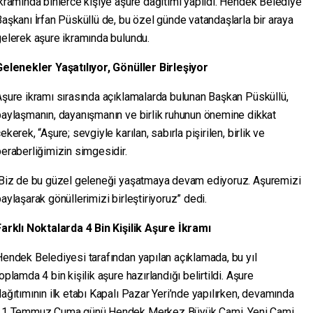
kramında binlerce kişiye aşure dağıtımı yapıldı. Hendek Belediye
aşkanı İrfan Püsküllü de, bu özel günde vatandaşlarla bir araya
elerek aşure ikramında bulundu.
Gelenekler Yaşatılıyor, Gönüller Birleşiyor
şure ikramı sırasında açıklamalarda bulunan Başkan Püsküllü,
paylaşmanın, dayanışmanın ve birlik ruhunun önemine dikkat
ekerek, “Aşure; sevgiyle karılan, sabırla pişirilen, birlik ve
eraberliğimizin simgesidir.
Biz de bu güzel geleneği yaşatmaya devam ediyoruz. Aşuremizi
aylaşarak gönüllerimizi birleştiriyoruz” dedi.
Farklı Noktalarda 4 Bin Kişilik Aşure İkramı
endek Belediyesi tarafından yapılan açıklamada, bu yıl
oplamda 4 bin kişilik aşure hazırlandığı belirtildi. Aşure
ağıtımının ilk etabı Kapalı Pazar Yeri’nde yapılırken, devamında
11 Temmuz Cuma günü Hendek Merkez Büyük Cami, Yeni Cami,