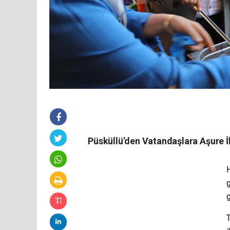
Püsküllü’den Vatandaşlara Aşure 
g
g