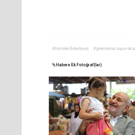
#Hendek Belediyesi
#geleneksel aşure ikr
Habere Ek Fotoğraf(lar)