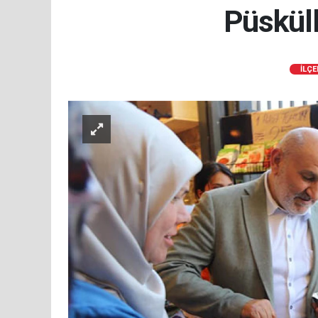
Püsküll
İLÇE