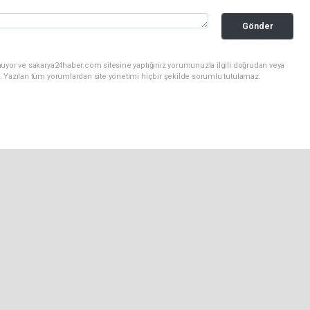
Gönder
nuyor ve sakarya24haber.com sitesine yaptığınız yorumunuzla ilgili doğrudan veya
. Yazılan tüm yorumlardan site yönetimi hiçbir şekilde sorumlu tutulamaz.