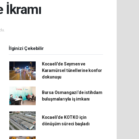
e İkramı
du.
İlginizi Çekebilir
Kocaeli'de Seymen ve
Karamürsel tünellerine konfor
dokunuşu
Bursa Osmangazi’de istihdam
buluşmalarıyla iş imkanı
Kocaeli’de KOTKO için
dönüşüm süreci başladı