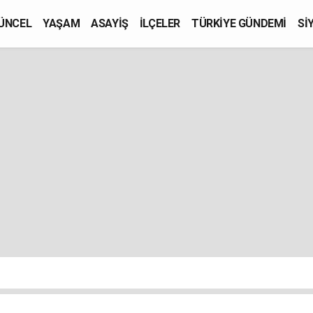
ÜNCEL
YAŞAM
ASAYİŞ
İLÇELER
TÜRKİYE GÜNDEMİ
Sİ