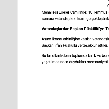
Mahallesi Eseler Camii’nde; 18 Temmuz
sonrası vatandaşlara ikram gerçekleştirile
Vatandaşlardan Başkan Püsküllü’ye T
Aşure ikramı etkinliğine katılan vatandaşl
Başkan İrfan Püsküllü’ye teşekkür ettiler.
Bu tür etkinliklerin toplumda birlik ve be
yaşatılmasından duydukları memnuniyeti di