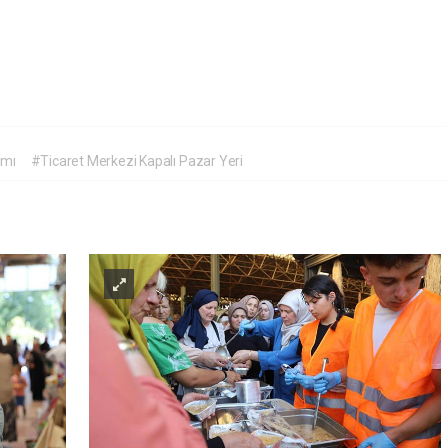
amı
#Ticaret Merkezi Kapalı Pazar Yeri