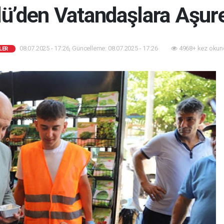
ü’den Vatandaşlara Aşur
08.07.2025 - 17:26, Güncelleme: 08.07.2025 - 17:26
4968+ kez okun
LER