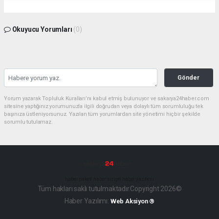
Okuyucu Yorumları
(0)
Gönder
Yorum yazarak Topluluk Kuralları’nı kabul etmiş bulunuyor ve sakarya24haber.com
sitesine yaptığınız yorumunuzla ilgili doğrudan veya dolaylı tüm sorumluluğu tek
başınıza üstleniyorsunuz. Yazılan tüm yorumlardan site yönetimi hiçbir şekilde
sorumlu tutulamaz.
haber paketi
haber scripti
haber yazılımı
Tüm hakları saklı tutulmaktadır.Copyright 2026©
Haber Yazılımı:
Web Aksiyon ®