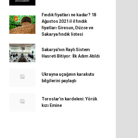
Fındık fiyatları ne kadar? 18
Ağustos 2021 il il fındık
fiyatları Giresun, Düzce ve
Sakarya fındık listesi
Sakarya'nın Raylı Sistem
Hasreti Bitiyor: İlk Adım Atıldı
Ukrayna uçağının karakutu
bilgilerini paylaştı
Toroslar'ın kardeleni: Yörük
kızı Emine