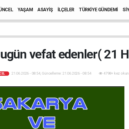
ÜNCEL
YAŞAM
ASAYİŞ
İLÇELER
TÜRKİYE GÜNDEMİ
Sİ
ugün vefat edenler( 21 
21.06.2026 - 08:54, Güncelleme: 21.06.2026 - 08:54
4798+ kez okun
CEL