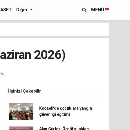
YASET
Diğer
MENÜ
Haziran 2026)
du.
İlginizi Çekebilir
Kocaeli'de çocuklara yangın
güvenliği eğitimi
Akın Gürlek: Örgüt silahları