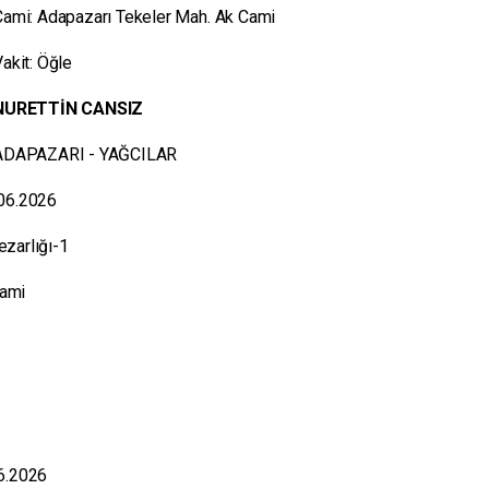
Cami: Adapazarı Tekeler Mah. Ak Cami
akit: Öğle
NURETTİN CANSIZ
ADAPAZARI - YAĞCILAR
.06.2026
ezarlığı-1
Cami
06.2026