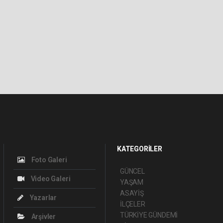
KATEGORİLER
Foto Galeri
GÜNCEL
Video Galeri
YAŞAM
ASAYİŞ
Yazarlar
İLÇELER
TÜRKİYE GÜNDEMİ
Arşivler