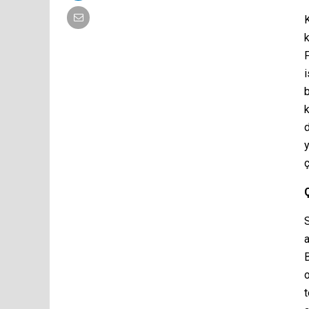
K
k
i
b
k
d
y
ç
a
B
t