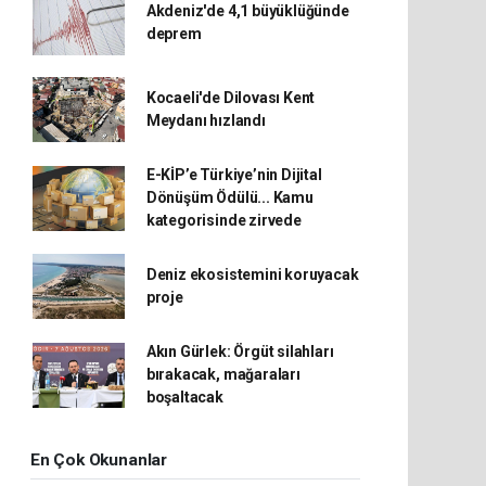
Akdeniz'de 4,1 büyüklüğünde
deprem
Kocaeli'de Dilovası Kent
Meydanı hızlandı
E-KİP’e Türkiye’nin Dijital
Dönüşüm Ödülü... Kamu
kategorisinde zirvede
Deniz ekosistemini koruyacak
proje
Akın Gürlek: Örgüt silahları
bırakacak, mağaraları
boşaltacak
En Çok Okunanlar