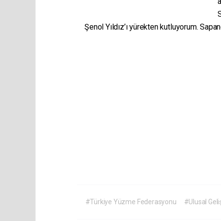
a
S
Şenol Yıldız’ı yürekten kutluyorum. Sapa
#Türkiye Yüzme Federasyonu
#Ulusal Geliş