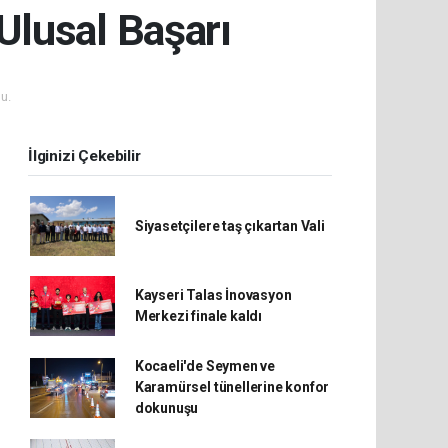
Ulusal Başarı
u.
İlginizi Çekebilir
Siyasetçilere taş çıkartan Vali
Kayseri Talas İnovasyon
Merkezi finale kaldı
Kocaeli'de Seymen ve
Karamürsel tünellerine konfor
dokunuşu