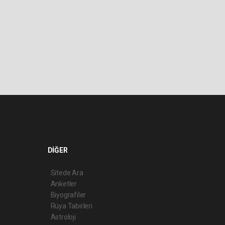
DİĞER
Sitede Ara
Anketler
Biyografiler
Rüya Tabirleri
Astroloji