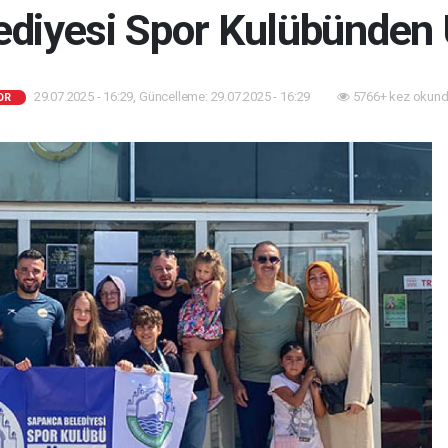
diyesi Spor Kulübünden 
29.07.2025 - 16:29, Güncelleme: 29.07.2025 - 16:29
5766+ kez okund
OR