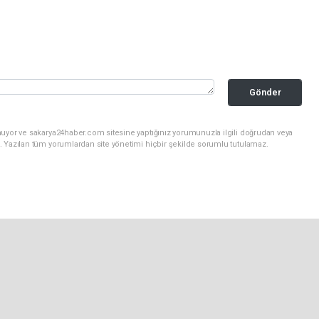
Gönder
nuyor ve sakarya24haber.com sitesine yaptığınız yorumunuzla ilgili doğrudan veya
. Yazılan tüm yorumlardan site yönetimi hiçbir şekilde sorumlu tutulamaz.