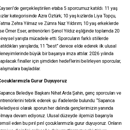
ayseri’de gerçekleştirilen etaba 5 sporcumuz katıldı. 11 yaş
ızlar kategorisinde Azra Öztürk; 10 yaş kızlarda Liya Topçu,
Fatma Zehra Yılmaz ve Zümra Naz Yıldırım; 10 yaş erkeklerde
se Ömer Eser, antrenörleri Şenol Yıldız eşliğinde toplamda 20
ireysel yarışta mücadele etti. Sporcuların farklı stillerde
atıldıkları yarışlarda; 11 “best” derece elde ederek ilk ulusal
eneyimlerinde büyük bir başarıya imza attılar. 2026 yılında
apılacak finaller için şimdiden hedeflerini belirleyen sporcular,
alışmalara başladılar.
Çocuklarımızla Gurur Duyuyoruz
Sapanca Belediye Başkanı Nihat Arda Şahin, genç sporcuları ve
ntrenörlerini tebrik ederek şu ifadelerde bulundu: “Sapanca
elediyesi olarak sporun her dalında gençlerimizin yanında
olmaya devam ediyoruz. Ulusal düzeyde ilçemizi başarıyla
emsil eden bu pırıl pırıl çocuklarımızla gurur duyuyoruz. Onların