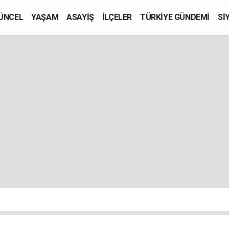
ÜNCEL
YAŞAM
ASAYİŞ
İLÇELER
TÜRKİYE GÜNDEMİ
Sİ