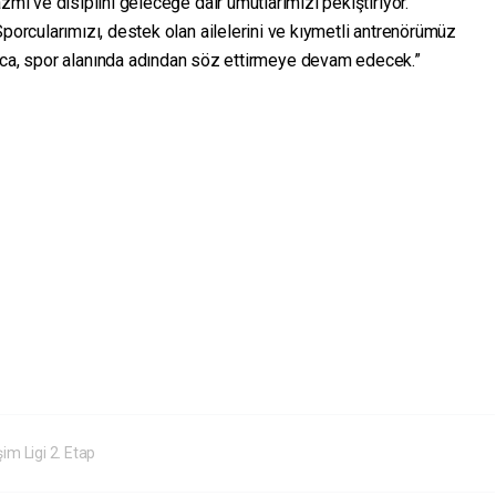
zmi ve disiplini geleceğe dair umutlarımızı pekiştiriyor.
porcularımızı, destek olan ailelerini ve kıymetli antrenörümüz
nca, spor alanında adından söz ettirmeye devam edecek.”
im Ligi 2. Etap