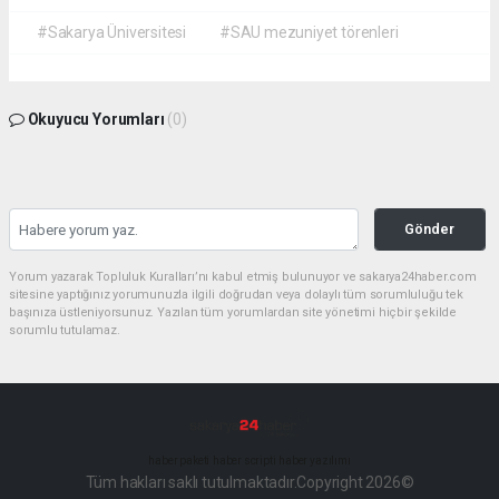
#Sakarya Üniversitesi
#SAU mezuniyet törenleri
Okuyucu Yorumları
(0)
Gönder
Yorum yazarak Topluluk Kuralları’nı kabul etmiş bulunuyor ve sakarya24haber.com
sitesine yaptığınız yorumunuzla ilgili doğrudan veya dolaylı tüm sorumluluğu tek
başınıza üstleniyorsunuz. Yazılan tüm yorumlardan site yönetimi hiçbir şekilde
sorumlu tutulamaz.
haber paketi
haber scripti
haber yazılımı
Tüm hakları saklı tutulmaktadır.Copyright 2026©