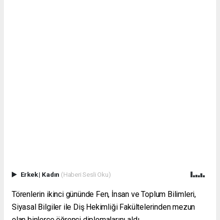
Erkek
|
Kadın
(Haberi Sesli Oku)
Törenlerin ikinci gününde Fen, İnsan ve Toplum Bilimleri,
Siyasal Bilgiler ile Diş Hekimliği Fakültelerinden mezun
olan binlerce öğrenci diplomalarını aldı.