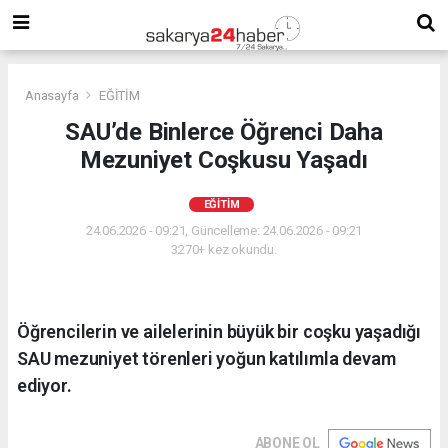
Anasayfa
EĞİTİM
SAU’de Binlerce Öğrenci Daha
Mezuniyet Coşkusu Yaşadı
EĞİTİM
24.06.2026 - 09:21, Güncelleme: 24.06.2026 - 09:21
3270+ kez okundu.
Öğrencilerin ve ailelerinin büyük bir coşku yaşadığı
SAU mezuniyet törenleri yoğun katılımla devam
ediyor.
ABONE OL