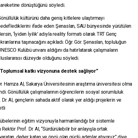
hareketine dönüştüğünü söyledi.
önüllülük kültürünü daha geniş kitlelere ulaştırmayı
hedeflediklerini ifade eden Şenaslan, SAU bünyesinde yürütülen
ersin, ‘İyiden İyilik’ adıyla reality formatı olarak TRT Genç
kranlarına taşınacağını açıkladı. Öğr. Gör. Şenaslan, topluluğun
NESCO Kulübü unvanı aldığını da hatırlatarak çalışmaların
uluslararası düzeyde olduğunu söyledi.
“Toplumsal katkı vizyonuna destek sağlıyor”
. Hamza Al, Sakarya Üniversitesinin araştırma üniversitesi olma
di. Gönüllülük çalışmalarının öğrencilerin sosyal sorumluluk
f. Dr. Al, gençlerin sahada aktif olarak yer aldığı projelerin ve
tli
rübelerinin eğitim vizyonuyla harmanlandığı bir sistemle
ektör Prof. Dr. Al, “Sürdürülebilir bir anlayışla ortak
aratan, değer katan ve öncü olan güçlü adımlar atıyoruz” diye