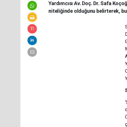
Yardımcısı Av. Doç. Dr. Safa Koçoğ
niteliğinde olduğunu belirterek, bu 
D
G
A
Y
Y
‘
Ö
ç