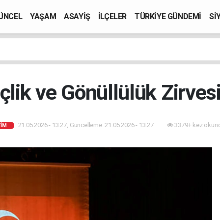
ÜNCEL
YAŞAM
ASAYİŞ
İLÇELER
TÜRKİYE GÜNDEMİ
Sİ
lik ve Gönüllülük Zirves
21.05.2026 - 13:27, Güncelleme: 21.05.2026 - 13:27
3379+ kez okun
TİM