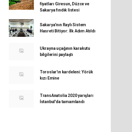
fiyatları Giresun, Düzce ve
Sakarya fındık listesi
Sakarya'nın Raylı Sistem
Hasreti Bitiyor: İlk Adım Atıldı
Ukrayna uçağının karakutu
bilgilerini paylaştı
Toroslar'ın kardeleni: Yörük
kızı Emine
TransAnatolia 2020 yarışları
İstanbul'da tamamlandı