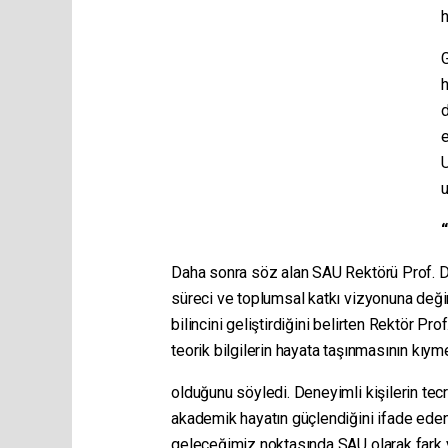
G
d
e
U
Daha sonra söz alan SAU Rektörü Prof. Dr
süreci ve toplumsal katkı vizyonuna değin
bilincini geliştirdiğini belirten Rektör Pro
teorik bilgilerin hayata taşınmasının kıyme
olduğunu söyledi. Deneyimli kişilerin tec
akademik hayatın güçlendiğini ifade eden R
geleceğimiz noktasında SAU olarak fark y