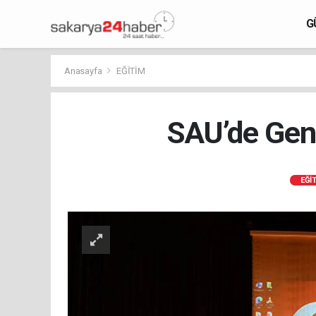
G
Anasayfa
EĞİTİM
SAU’de Genç
EĞİ