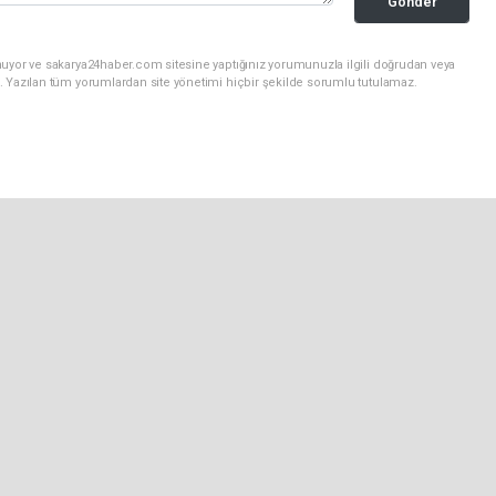
Gönder
nuyor ve sakarya24haber.com sitesine yaptığınız yorumunuzla ilgili doğrudan veya
. Yazılan tüm yorumlardan site yönetimi hiçbir şekilde sorumlu tutulamaz.