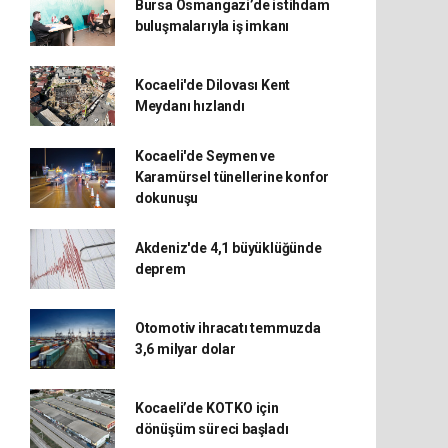
Bursa Osmangazi’de istihdam
buluşmalarıyla iş imkanı
Kocaeli'de Dilovası Kent
Meydanı hızlandı
Kocaeli'de Seymen ve
Karamürsel tünellerine konfor
dokunuşu
Akdeniz'de 4,1 büyüklüğünde
deprem
Otomotiv ihracatı temmuzda
3,6 milyar dolar
Kocaeli’de KOTKO için
dönüşüm süreci başladı