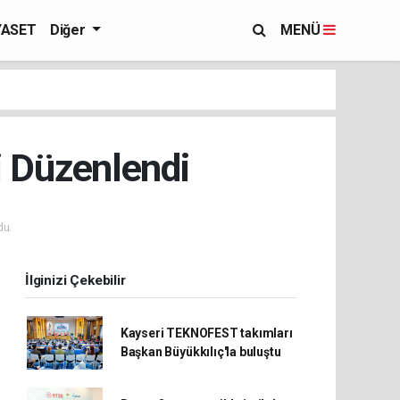
YASET
Diğer
MENÜ
i Düzenlendi
du.
İlginizi Çekebilir
Kayseri TEKNOFEST takımları
Başkan Büyükkılıç'la buluştu