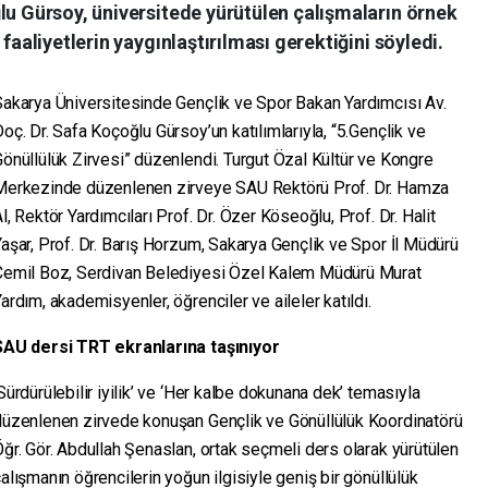
lu Gürsoy, üniversitede yürütülen çalışmaların örnek
faaliyetlerin yaygınlaştırılması gerektiğini söyledi.
Sakarya Üniversitesinde Gençlik ve Spor Bakan Yardımcısı Av.
oç. Dr. Safa Koçoğlu Gürsoy’un katılımlarıyla, “5.Gençlik ve
önüllülük Zirvesi” düzenlendi. Turgut Özal Kültür ve Kongre
Merkezinde düzenlenen zirveye SAU Rektörü Prof. Dr. Hamza
l, Rektör Yardımcıları Prof. Dr. Özer Köseoğlu, Prof. Dr. Halit
aşar, Prof. Dr. Barış Horzum, Sakarya Gençlik ve Spor İl Müdürü
Cemil Boz, Serdivan Belediyesi Özel Kalem Müdürü Murat
ardım, akademisyenler, öğrenciler ve aileler katıldı.
SAU dersi TRT ekranlarına taşınıyor
Sürdürülebilir iyilik’ ve ‘Her kalbe dokunana dek’ temasıyla
düzenlenen zirvede konuşan Gençlik ve Gönüllülük Koordinatörü
ğr. Gör. Abdullah Şenaslan, ortak seçmeli ders olarak yürütülen
alışmanın öğrencilerin yoğun ilgisiyle geniş bir gönüllülük