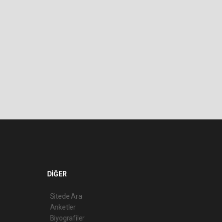
DİĞER
Sitede Ara
Anketler
Biyografiler