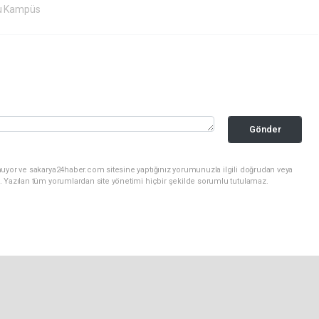
u Kampüs
Gönder
nuyor ve sakarya24haber.com sitesine yaptığınız yorumunuzla ilgili doğrudan veya
. Yazılan tüm yorumlardan site yönetimi hiçbir şekilde sorumlu tutulamaz.