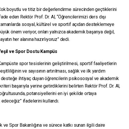
ok boyutlu ve titiz bir değerlendirme sürecinden geçtiklerini
fade eden Rektör Prof. Dr. Al, “Öğrencilerimizi ders dışı
zamanlarda sosyal, kültürel ve sportif açıdan desteklemeye
üyük önem veriyor, onları yalnızca akademik başarıya değil,
ayatın her alanına hazırlıyoruz” dedi.
Yeşil ve Spor Dostu Kampüs
ampüste spor tesislerinin geliştirilmesi, sportif faaliyetlerin
eşitliliğinin ve sayısının artırılması, sağlık ve ilk yardım
ile desteğe ihtiyaç duyan öğrencilerin psikososyal ve akademik
iteri başarıyla yerine getirdiklerini belirten Rektör Prof. Dr. Al,
oğrultusunda, potansiyellerini en iyi şekilde ortaya
deceğiz” ifadelerini kullandı.
k ve Spor Bakanlığına ve sürece katkı sunan ilgili daire