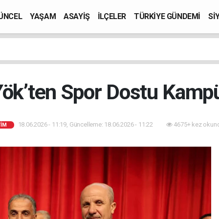
ÜNCEL
YAŞAM
ASAYİŞ
İLÇELER
TÜRKİYE GÜNDEMİ
Sİ
Yök’ten Spor Dostu Kamp
18.06.2026 - 11:19, Güncelleme: 18.06.2026 - 11:22
4675+ kez okun
TİM