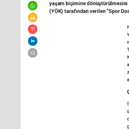
yaşam biçimine dönüştürülmesini
(YÖK) tarafından verilen “Spor Do
Y
n
T
K
a
z
a
ü
g