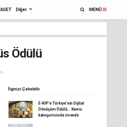
YASET
Diğer
MENÜ
üs Ödülü
du.
İlginizi Çekebilir
E-KİP’e Türkiye’nin Dijital
Dönüşüm Ödülü... Kamu
kategorisinde zirvede