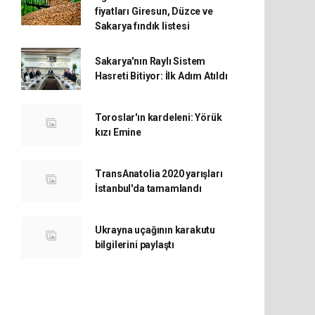
fiyatları Giresun, Düzce ve
Sakarya fındık listesi
Sakarya'nın Raylı Sistem
Hasreti Bitiyor: İlk Adım Atıldı
Toroslar'ın kardeleni: Yörük
kızı Emine
TransAnatolia 2020 yarışları
İstanbul'da tamamlandı
Ukrayna uçağının karakutu
bilgilerini paylaştı