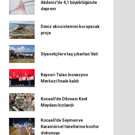
Akdeniz'de 4,1 büyüklüğünde
deprem
Deniz ekosistemini koruyacak
proje
Siyasetçilere taş çıkartan Vali
Kayseri Talas İnovasyon
Merkezi finale kaldı
Kocaeli'de Dilovası Kent
Meydanı hızlandı
Kocaeli'de Seymen ve
Karamürsel tünellerine konfor
dokunuşu