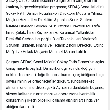
SEDAŞ Üst Yönetim Ekibinin ve ilgili birim çalışanlarının
katılımıyla gerçekleştirilen programa; SEDAŞ Genel Müdürü
Gökay Fatih Danacı, Regülasyon Direktörü Mustafa Yılmaz,
Müşteri Hizmetleri Direktörü Alpaslan Sıcak, Sistem
İşletme Direktörü Volkan Çelik, Yatırım Direktörü Mustafa
Emre Şafak, İnsan Kaynakları ve Kurumsal Yetkinlikler
Direktörü Serhan Hatipoğlu, Bilgi Teknolojileri Direktörü
Saruhan Türkmen, Finans ve Tedarik Zinciri Direktörü Erdinç
Moğol ve Hukuk Müşaviri Mehmet Macun katıldı.
Çalıştay, SEDAŞ Genel Müdürü Gökay Fatih Danacı’nın açılış
konuşmasıyla başladı. Danacı konuşmasında, değişen
sektör dinamikleri doğrultusunda kurum içi iş birliğinin, bilgi
paylaşımının ve ortak hedefler doğrultusunda hareket
etmenin önemine dikkat çekti. Ayrıca sürdürülebilir büyüme,
hizmet kalitesinin artırılması ve operasyonel verimlilik
konularının şirketin öncelikli çalışma alanları arasında yer
aldığını ifade etti.