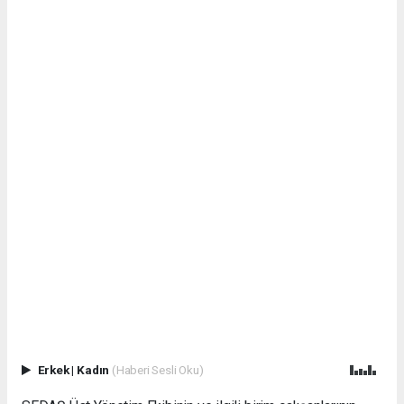
Erkek
|
Kadın
(Haberi Sesli Oku)