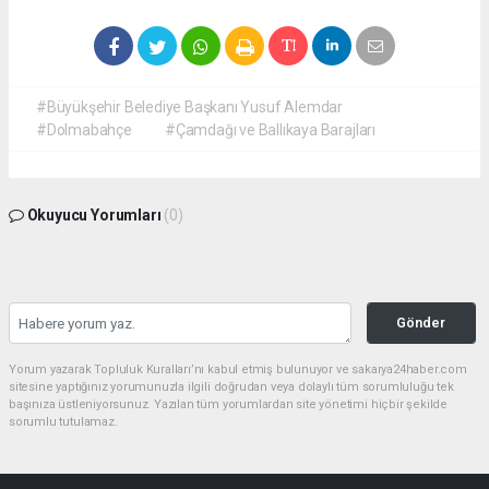
#Büyükşehir Belediye Başkanı Yusuf Alemdar
#Dolmabahçe
#Çamdağı ve Ballıkaya Barajları
Okuyucu Yorumları
(0)
Gönder
Yorum yazarak Topluluk Kuralları’nı kabul etmiş bulunuyor ve sakarya24haber.com
sitesine yaptığınız yorumunuzla ilgili doğrudan veya dolaylı tüm sorumluluğu tek
başınıza üstleniyorsunuz. Yazılan tüm yorumlardan site yönetimi hiçbir şekilde
sorumlu tutulamaz.