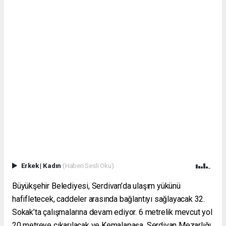
Erkek
|
Kadın
(Haberi Sesli Oku)
Büyükşehir Belediyesi, Serdivan’da ulaşım yükünü
hafifletecek, caddeler arasında bağlantıyı sağlayacak 32.
Sokak’ta çalışmalarına devam ediyor. 6 metrelik mevcut yol
20 metreye çıkarılacak ve Kemalapaşa, Serdivan Mezarlığı,