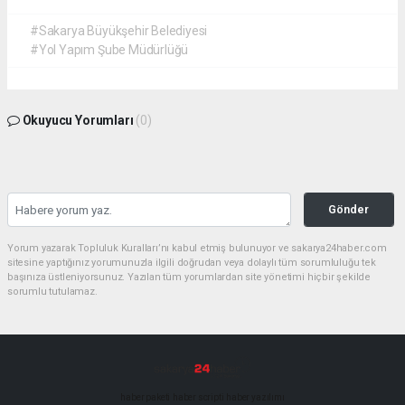
#Sakarya Büyükşehir Belediyesi
#Yol Yapım Şube Müdürlüğü
Okuyucu Yorumları
(0)
Gönder
Yorum yazarak Topluluk Kuralları’nı kabul etmiş bulunuyor ve sakarya24haber.com
sitesine yaptığınız yorumunuzla ilgili doğrudan veya dolaylı tüm sorumluluğu tek
başınıza üstleniyorsunuz. Yazılan tüm yorumlardan site yönetimi hiçbir şekilde
sorumlu tutulamaz.
haber paketi
haber scripti
haber yazılımı