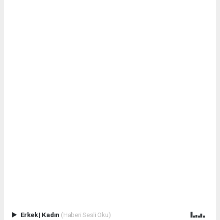
Erkek
|
Kadın
(Haberi Sesli Oku)