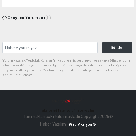
Okuyucu Yorumları
(0)
Gönder
Yorum yazarak Topluluk Kuralları’nı kabul etmiş bulunuyor ve sakarya24haber.com
sitesine yaptığınız yorumunuzla ilgili doğrudan veya dolaylı tüm sorumluluğu tek
başınıza üstleniyorsunuz. Yazılan tüm yorumlardan site yönetimi hiçbir şekilde
sorumlu tutulamaz.
haber paketi
haber scripti
haber yazılımı
Tüm hakları saklı tutulmaktadır.Copyright 2026©
Haber Yazılımı:
Web Aksiyon ®