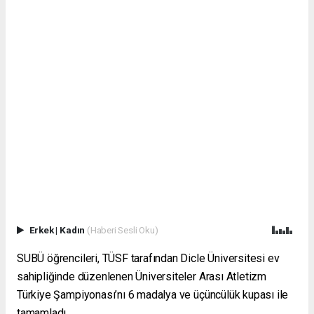
Erkek
|
Kadın
(Haberi Sesli Oku)
SUBÜ öğrencileri, TÜSF tarafından Dicle Üniversitesi ev
sahipliğinde düzenlenen Üniversiteler Arası Atletizm
Türkiye Şampiyonası’nı 6 madalya ve üçüncülük kupası ile
tamamladı.