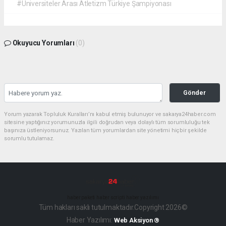
#Üniversiteler Arası Atletizm Türkiye Şampiyonası
Okuyucu Yorumları
(0)
Gönder
Yorum yazarak Topluluk Kuralları’nı kabul etmiş bulunuyor ve sakarya24haber.com
sitesine yaptığınız yorumunuzla ilgili doğrudan veya dolaylı tüm sorumluluğu tek
başınıza üstleniyorsunuz. Yazılan tüm yorumlardan site yönetimi hiçbir şekilde
sorumlu tutulamaz.
haber paketi
haber scripti
haber yazılımı
Tüm hakları saklı tutulmaktadır.Copyright 2026©
Haber Yazılımı:
Web Aksiyon ®