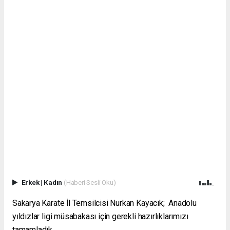
Erkek
|
Kadın
(Haberi Sesli Oku)
Sakarya Karate İl Temsilcisi Nurkan Kayacık; Anadolu
yıldızlar ligi müsabakası için gerekli hazırlıklarımızı
tamamladık.