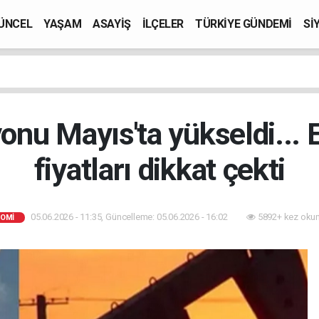
ÜNCEL
YAŞAM
ASAYİŞ
İLÇELER
TÜRKİYE GÜNDEMİ
Sİ
yonu Mayıs'ta yükseldi... E
fiyatları dikkat çekti
05.06.2026 - 11:35, Güncelleme: 05.06.2026 - 16:02
5892+ kez oku
OMİ