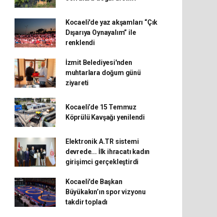
Kocaeli'de yaz akşamları “Çık
Dışarıya Oynayalım” ile
renklendi
İzmit Belediyesi'nden
muhtarlara doğum günü
ziyareti
Kocaeli’de 15 Temmuz
Köprülü Kavşağı yenilendi
Elektronik A.TR sistemi
devrede... İlk ihracatı kadın
girişimci gerçekleştirdi
Kocaeli'de Başkan
Büyükakın’ın spor vizyonu
takdir topladı