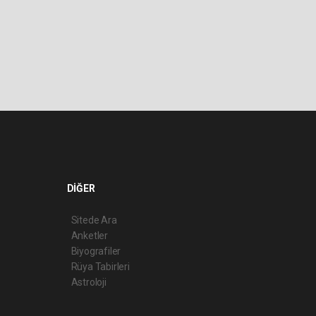
DİĞER
Sitede Ara
Anketler
Biyografiler
Rüya Tabirleri
Astroloji