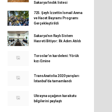
Sakarya fındık listesi
725. Şeyh İzzettin İsmail Anma
ve Hacet Bayramı Programı
Gerçekleştirildi
Sakarya'nın Raylı Sistem
Hasreti Bitiyor: İlk Adım Atıldı
Toroslar'ın kardeleni: Yörük
kızı Emine
TransAnatolia 2020 yarışları
İstanbul'da tamamlandı
Ukrayna uçağının karakutu
bilgilerini paylaştı