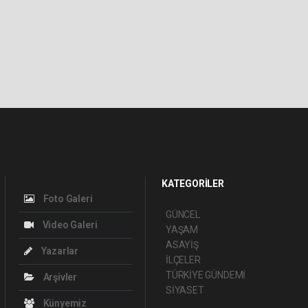
KATEGORİLER
Foto Galeri
GÜNCEL
Video Galeri
YAŞAM
ASAYİŞ
Yazarlar
İLÇELER
TÜRKİYE GÜNDEMİ
Arşivler
SİYASET
Künyemiz