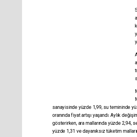
S
a
k
y
y
A
a
t
s
M
M
sanayisinde yüzde 1,99, su temininde yüz
oranında fiyat artışı yaşandı. Aylık değiş
gösterirken, ara mallarında yüzde 2,94, s
yüzde 1,31 ve dayanıksız tüketim malları