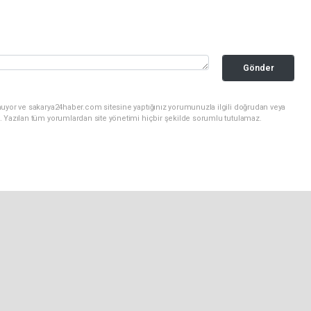
Gönder
nuyor ve sakarya24haber.com sitesine yaptığınız yorumunuzla ilgili doğrudan veya
. Yazılan tüm yorumlardan site yönetimi hiçbir şekilde sorumlu tutulamaz.