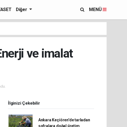
YASET
Diğer
MENÜ
nerji ve imalat
ndu.
İlginizi Çekebilir
Ankara Keçiören'de tarladan
sofralara doğal üretim