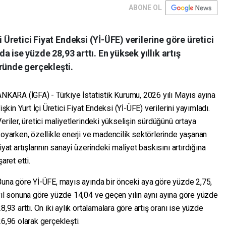
ABONE OL
i Üretici Fiyat Endeksi (Yİ-ÜFE) verilerine göre üretici
zda ise yüzde 28,93 arttı. En yüksek yıllık artış
ründe gerçekleşti.
NKARA (İGFA) - Türkiye İstatistik Kurumu, 2026 yılı Mayıs ayına
lişkin Yurt İçi Üretici Fiyat Endeksi (Yİ-ÜFE) verilerini yayımladı.
eriler, üretici maliyetlerindeki yükselişin sürdüğünü ortaya
oyarken, özellikle enerji ve madencilik sektörlerinde yaşanan
iyat artışlarının sanayi üzerindeki maliyet baskısını artırdığına
şaret etti.
una göre Yİ-ÜFE, mayıs ayında bir önceki aya göre yüzde 2,75,
ıl sonuna göre yüzde 14,04 ve geçen yılın aynı ayına göre yüzde
8,93 arttı. On iki aylık ortalamalara göre artış oranı ise yüzde
6,96 olarak gerçekleşti.