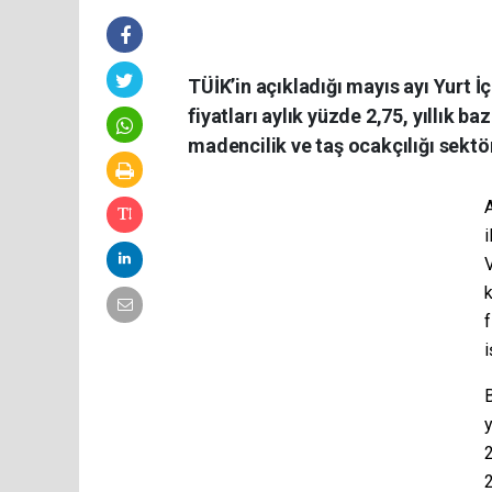
TÜİK’in açıkladığı mayıs ayı Yurt İç
fiyatları aylık yüzde 2,75, yıllık ba
madencilik ve taş ocakçılığı sektö
A
i
V
k
f
i
B
y
2
2