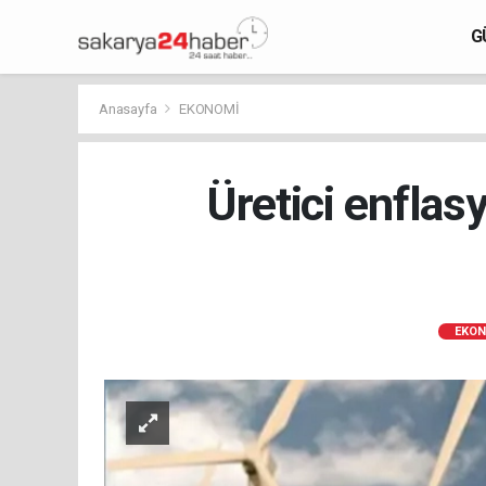
G
Anasayfa
EKONOMİ
Üretici enflas
EKON