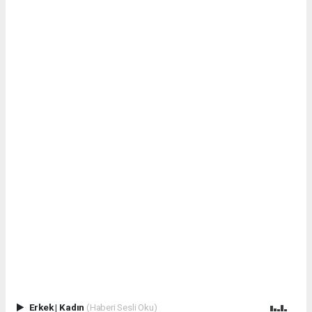
Erkek
|
Kadın
(Haberi Sesli Oku)