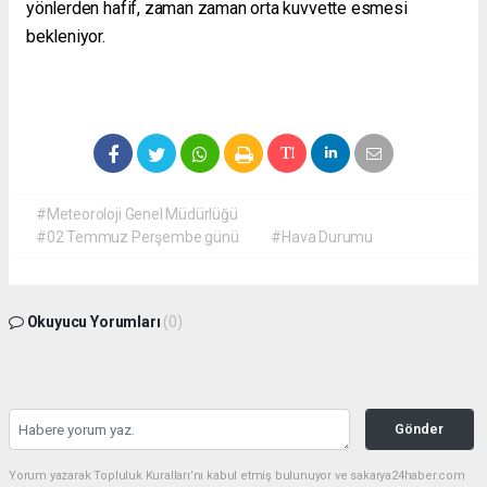
yönlerden hafif, zaman zaman orta kuvvette esmesi
bekleniyor.
#Meteoroloji Genel Müdürlüğü
#02 Temmuz Perşembe günü
#Hava Durumu
Okuyucu Yorumları
(0)
Gönder
Yorum yazarak Topluluk Kuralları’nı kabul etmiş bulunuyor ve sakarya24haber.com