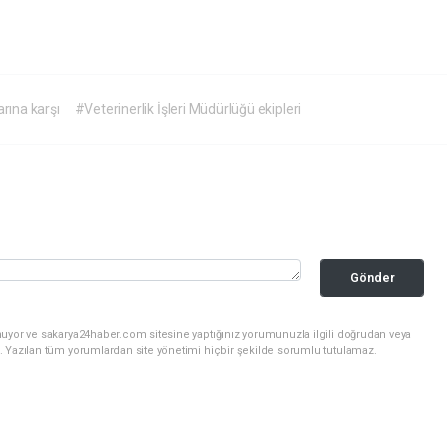
rına karşı
#Veterinerlik İşleri Müdürlüğü ekipleri
Gönder
nuyor ve sakarya24haber.com sitesine yaptığınız yorumunuzla ilgili doğrudan veya
. Yazılan tüm yorumlardan site yönetimi hiçbir şekilde sorumlu tutulamaz.