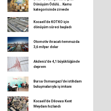
Dönüşüm Ödülü... Kamu
kategorisinde zirvede
Kocaeli’de KOTKO için
dönüşüm süreci başladı
Otomotiv ihracatı temmuzda
3,6 milyar dolar
Akdeniz'de 4,1 büyüklüğünde
deprem
Bursa Osmangazi’de istihdam
buluşmalarıyla iş imkanı
Kocaeli'de Dilovası Kent
Meydanı hızlandı