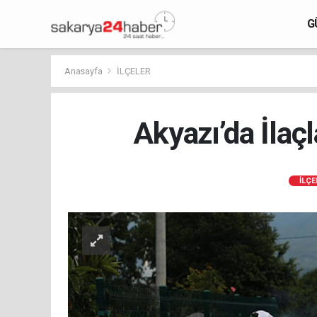
G
Anasayfa
İLÇELER
Akyazı’da İlaç
İLÇE