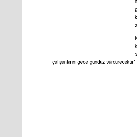
h
g
k
z
s
çalışanlarını gece-gündüz sürdürecektir” if