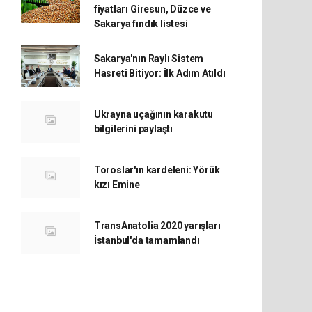
fiyatları Giresun, Düzce ve
Sakarya fındık listesi
Sakarya'nın Raylı Sistem
Hasreti Bitiyor: İlk Adım Atıldı
Ukrayna uçağının karakutu
bilgilerini paylaştı
Toroslar'ın kardeleni: Yörük
kızı Emine
TransAnatolia 2020 yarışları
İstanbul'da tamamlandı