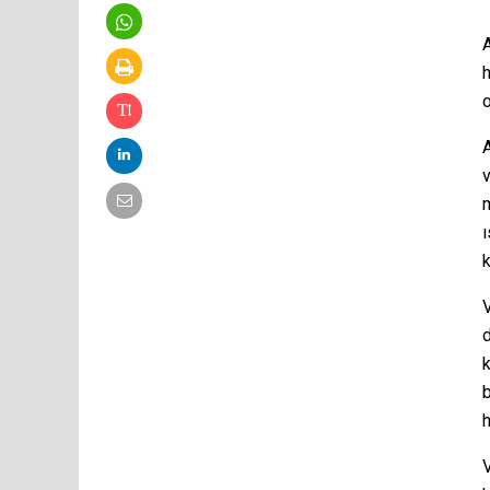
A
h
A
v
ı
k
d
k
b
h
V