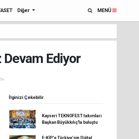
YASET
Diğer
MENÜ
ız Devam Ediyor
du.
İlginizi Çekebilir
Kayseri TEKNOFEST takımları
Başkan Büyükkılıç'la buluştu
E-KİP’e Türkiye’nin Dijital