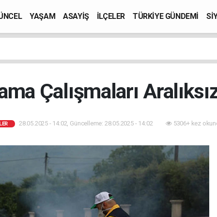
ÜNCEL
YAŞAM
ASAYİŞ
İLÇELER
TÜRKİYE GÜNDEMİ
Sİ
lama Çalışmaları Aralıks
28.05.2025 - 14:02, Güncelleme: 28.05.2025 - 14:02
5306+ kez okun
LER