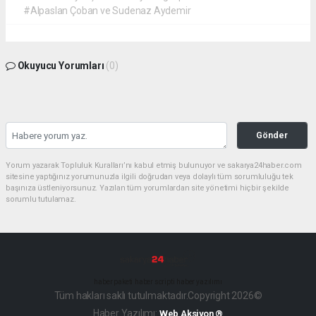
#Alpaslan Çoban ve Sudenaz Aydemir
Okuyucu Yorumları
(0)
Gönder
Yorum yazarak Topluluk Kuralları’nı kabul etmiş bulunuyor ve sakarya24haber.com
sitesine yaptığınız yorumunuzla ilgili doğrudan veya dolaylı tüm sorumluluğu tek
başınıza üstleniyorsunuz. Yazılan tüm yorumlardan site yönetimi hiçbir şekilde
sorumlu tutulamaz.
haber paketi
haber scripti
haber yazılımı
Tüm hakları saklı tutulmaktadır.Copyright 2026©
Haber Yazılımı:
Web Aksiyon ®