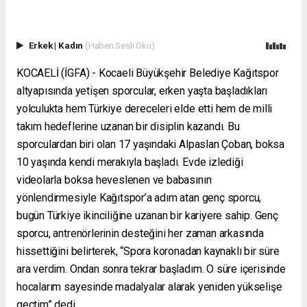
Erkek
|
Kadın
(Haberi Sesli Oku)
KOCAELİ (İGFA) - Kocaeli Büyükşehir Belediye Kağıtspor
altyapısında yetişen sporcular, erken yaşta başladıkları
yolculukta hem Türkiye dereceleri elde etti hem de milli
takım hedeflerine uzanan bir disiplin kazandı. Bu
sporculardan biri olan 17 yaşındaki Alpaslan Çoban, boksa
10 yaşında kendi merakıyla başladı. Evde izlediği
videolarla boksa heveslenen ve babasının
yönlendirmesiyle Kağıtspor’a adım atan genç sporcu,
bugün Türkiye ikinciliğine uzanan bir kariyere sahip. Genç
sporcu, antrenörlerinin desteğini her zaman arkasında
hissettiğini belirterek, “Spora koronadan kaynaklı bir süre
ara verdim. Ondan sonra tekrar başladım. O süre içerisinde
hocalarım sayesinde madalyalar alarak yeniden yükselişe
geçtim” dedi.