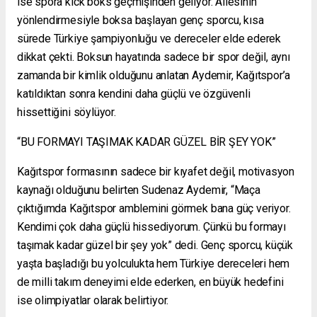
ise spora kick boks geçmişinden geliyor. Ailesinin
yönlendirmesiyle boksa başlayan genç sporcu, kısa
sürede Türkiye şampiyonluğu ve dereceler elde ederek
dikkat çekti. Boksun hayatında sadece bir spor değil, aynı
zamanda bir kimlik olduğunu anlatan Aydemir, Kağıtspor’a
katıldıktan sonra kendini daha güçlü ve özgüvenli
hissettiğini söylüyor.
“BU FORMAYI TAŞIMAK KADAR GÜZEL BİR ŞEY YOK”
Kağıtspor formasının sadece bir kıyafet değil, motivasyon
kaynağı olduğunu belirten Sudenaz Aydemir, “Maça
çıktığımda Kağıtspor amblemini görmek bana güç veriyor.
Kendimi çok daha güçlü hissediyorum. Çünkü bu formayı
taşımak kadar güzel bir şey yok” dedi. Genç sporcu, küçük
yaşta başladığı bu yolculukta hem Türkiye dereceleri hem
de milli takım deneyimi elde ederken, en büyük hedefini
ise olimpiyatlar olarak belirtiyor.