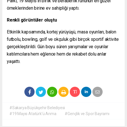
Parkı, 19 Mayıs’ın birlik ve beraberlik ruhunun en güzel
örneklerinden birine ev sahipliği yaptı.
Renkli görüntüler oluştu
Etkinlik kapsamında, kortej yürüyüşü, masa oyunları, balon
futbolu, bowling, golf ve okçuluk gibi birçok sportif aktivite
gerçekleştirildi. Gün boyu süren yarışmalar ve oyunlar
katılımcılara hem eğlence hem de rekabet dolu anlar
yaşattı.
#Sakarya Büyükşehir Belediyesi
#19 Mayıs Atatürk’ü Anma
#Gençlik ve Spor Bayramı