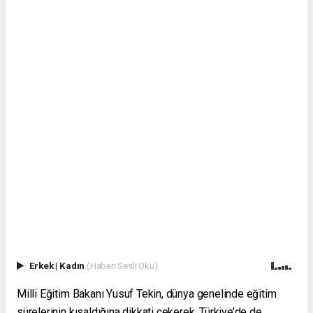
Erkek
|
Kadın
(Haberi Sesli Oku)
Milli Eğitim Bakanı Yusuf Tekin, dünya genelinde eğitim
sürelerinin kısaldığına dikkati çekerek, Türkiye’de de