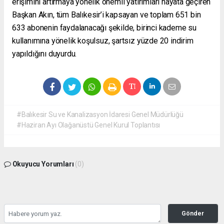
erişimini artırmaya yönelik önemli yatırımları hayata geçiren
Başkan Akın, tüm Balıkesir’i kapsayan ve toplam 651 bin
633 abonenin faydalanacağı şekilde, birinci kademe su
kullanımına yönelik koşulsuz, şartsız yüzde 20 indirim
yapıldığını duyurdu.
#Balıkesir Su ve Kanalizasyon İdaresi Genel Müdürlüğü
#Haziran Ayı Olağanüstü Genel Kurul Toplantısı
Okuyucu Yorumları
(0)
Gönder