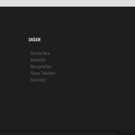
DİĞER
Sitede Ara
Anketler
Biyografiler
Rüya Tabirleri
Astroloji