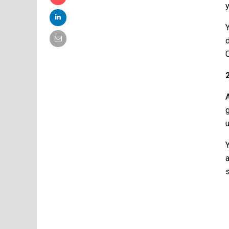
y
g
u
Y
a