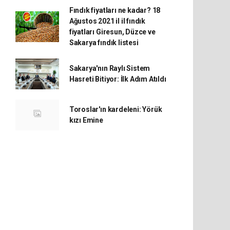
Fındık fiyatları ne kadar? 18
Ağustos 2021 il il fındık
fiyatları Giresun, Düzce ve
Sakarya fındık listesi
Sakarya'nın Raylı Sistem
Hasreti Bitiyor: İlk Adım Atıldı
Toroslar'ın kardeleni: Yörük
kızı Emine