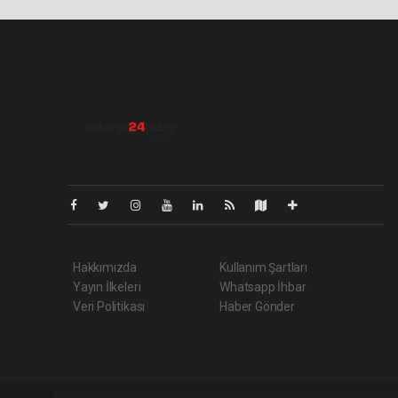
Pro-0.046
Hakkımızda
Kullanım Şartları
Yayın İlkeleri
Whatsapp İhbar
Veri Politikası
Haber Gönder