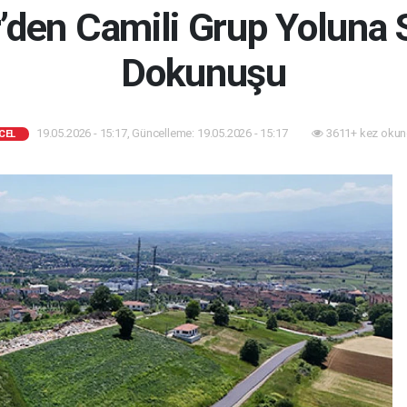
’den Camili Grup Yoluna S
Dokunuşu
19.05.2026 - 15:17, Güncelleme: 19.05.2026 - 15:17
3611+ kez okun
CEL