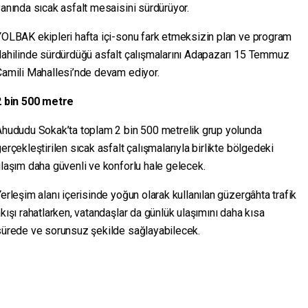
anında sıcak asfalt mesaisini sürdürüyor.
YOLBAK ekipleri hafta içi-sonu fark etmeksizin plan ve program
dahilinde sürdürdüğü asfalt çalışmalarını Adapazarı 15 Temmuz
Camili Mahallesi’nde devam ediyor.
2 bin 500 metre
Ahududu Sokak’ta toplam 2 bin 500 metrelik grup yolunda
erçekleştirilen sıcak asfalt çalışmalarıyla birlikte bölgedeki
laşım daha güvenli ve konforlu hale gelecek.
erleşim alanı içerisinde yoğun olarak kullanılan güzergâhta trafik
kışı rahatlarken, vatandaşlar da günlük ulaşımını daha kısa
sürede ve sorunsuz şekilde sağlayabilecek.