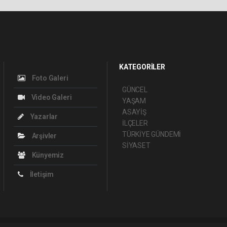
KATEGORİLER
Foto Galeri
GÜNCEL
Video Galeri
YAŞAM
ASAYİŞ
Yazarlar
İLÇELER
TÜRKİYE GÜNDEMİ
Arşivler
SİYASET
Künyemiz
İletişim