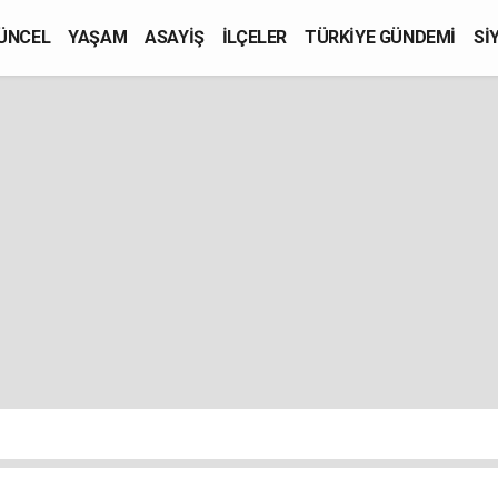
ÜNCEL
YAŞAM
ASAYİŞ
İLÇELER
TÜRKİYE GÜNDEMİ
Sİ