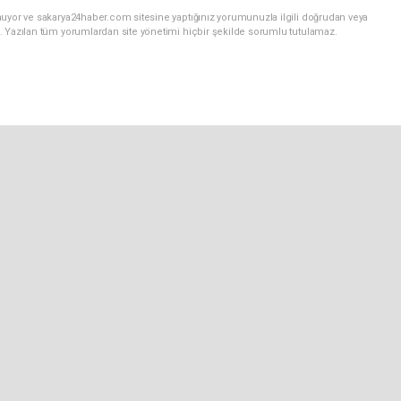
nuyor ve sakarya24haber.com sitesine yaptığınız yorumunuzla ilgili doğrudan veya
. Yazılan tüm yorumlardan site yönetimi hiçbir şekilde sorumlu tutulamaz.