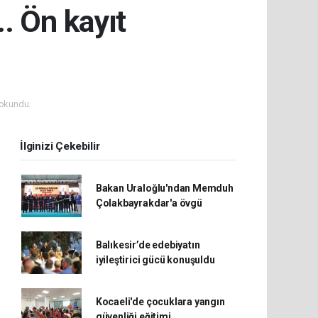
.. Ön kayıt
okundu.
İlginizi Çekebilir
Bakan Uraloğlu'ndan Memduh
Çolakbayrakdar'a övgü
Balıkesir’de edebiyatın
iyileştirici gücü konuşuldu
Kocaeli'de çocuklara yangın
güvenliği eğitimi