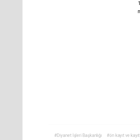
1
m
#Diyanet İşleri Başkanlığı
#ön kayıt ve kayı