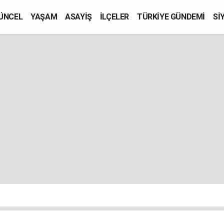
ÜNCEL
YAŞAM
ASAYİŞ
İLÇELER
TÜRKİYE GÜNDEMİ
Sİ