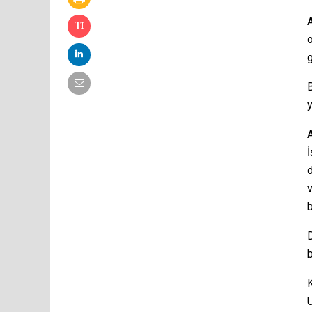
A
g
B
y
v
b
D
b
K