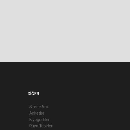
DİĞER
Sitede Ara
Anketler
Biyografiler
Rüya Tabirleri