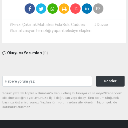
#Fevzi Çakmak Mahallesi Eski Bolu Caddesi
#Düzce
#kanalizasyon temizliği yapan belediye ekipleri
Okuyucu Yorumları
(0)
Gönder
Yorum yazarak Topluluk Kuralları’nı kabul etmiş bulunuyor ve sakarya24haber.com
sitesine yaptığınız yorumunuzla ilgili doğrudan veya dolaylı tüm sorumluluğu tek
başınıza üstleniyorsunuz. Yazılan tüm yorumlardan site yönetimi hiçbir şekilde
sorumlu tutulamaz.