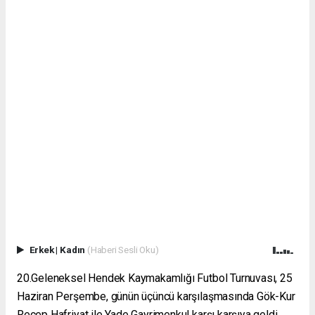
Erkek
|
Kadın
(Haberi Sesli Oku)
20.Geleneksel Hendek Kaymakamlığı Futbol Turnuvası, 25
Haziran Perşembe, günün üçüncü karşılaşmasında Gök-Kur
Recep Hafriyat ile Yade Gayrimenkul karşı karşıya geldi.