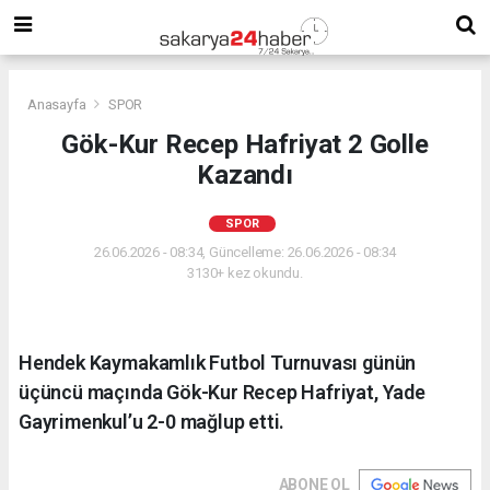
Anasayfa
SPOR
Gök-Kur Recep Hafriyat 2 Golle
Kazandı
SPOR
26.06.2026 - 08:34, Güncelleme: 26.06.2026 - 08:34
3130+ kez okundu.
Hendek Kaymakamlık Futbol Turnuvası günün
üçüncü maçında Gök-Kur Recep Hafriyat, Yade
Gayrimenkul’u 2-0 mağlup etti.
ABONE OL