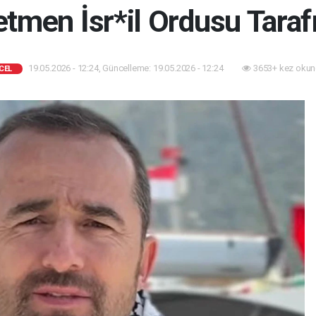
tmen İsr*il Ordusu Tarafı
19.05.2026 - 12:24, Güncelleme: 19.05.2026 - 12:24
3653+ kez okun
CEL