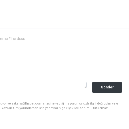
er isr*il ordusu
Gönder
nuyor ve sakarya24haber.com sitesine yaptığınız yorumunuzla ilgili doğrudan veya
. Yazılan tüm yorumlardan site yönetimi hiçbir şekilde sorumlu tutulamaz.