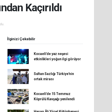
ndan Kaçırıldı
du.
İlginizi Çekebilir
Kocaeli’de yaz neşesi
etkinlikleri yoğun ilgi görüyor
Sultan Sazlığı Türkiye'nin
ortak mirası
Kocaeli’de 15 Temmuz
Köprülü Kavşağı yenilendi
Hasan Âli Yücel Kütüphanesi,