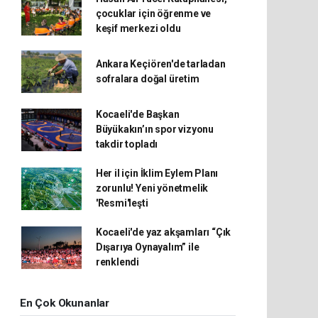
çocuklar için öğrenme ve
keşif merkezi oldu
Ankara Keçiören'de tarladan
sofralara doğal üretim
Kocaeli'de Başkan
Büyükakın’ın spor vizyonu
takdir topladı
Her il için İklim Eylem Planı
zorunlu! Yeni yönetmelik
'Resmi'leşti
Kocaeli'de yaz akşamları “Çık
Dışarıya Oynayalım” ile
renklendi
En Çok Okunanlar