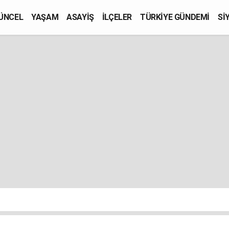
ÜNCEL
YAŞAM
ASAYİŞ
İLÇELER
TÜRKİYE GÜNDEMİ
Sİ