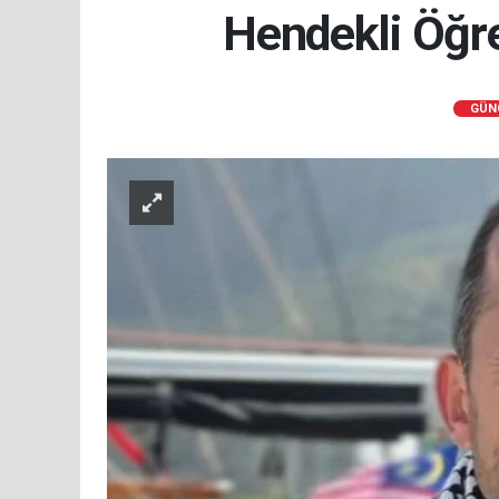
Hendekli Öğre
GÜN