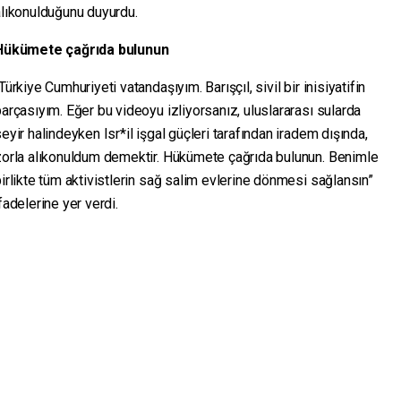
alıkonulduğunu duyurdu.
Hükümete çağrıda bulunun
Türkiye Cumhuriyeti vatandaşıyım. Barışçıl, sivil bir inisiyatifin
arçasıyım. Eğer bu videoyu izliyorsanız, uluslararası sularda
eyir halindeyken Isr*il işgal güçleri tarafından iradem dışında,
zorla alıkonuldum demektir. Hükümete çağrıda bulunun. Benimle
irlikte tüm aktivistlerin sağ salim evlerine dönmesi sağlansın”
fadelerine yer verdi.