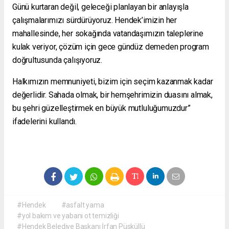
Günü kurtaran değil, geleceği planlayan bir anlayışla
çalışmalarımızı sürdürüyoruz. Hendek’imizin her
mahallesinde, her sokağında vatandaşımızın taleplerine
kulak veriyor, çözüm için gece gündüz demeden program
doğrultusunda çalışıyoruz.
Halkımızın memnuniyeti, bizim için seçim kazanmak kadar
değerlidir. Sahada olmak, bir hemşehrimizin duasını almak,
bu şehri güzelleştirmek en büyük mutluluğumuzdur”
ifadelerini kullandı.
#Hendek
#asfalt yama
#yol bakım ve yabani ot temizliği
#Hendek Belediye Başkanı İrfan Püsküllü